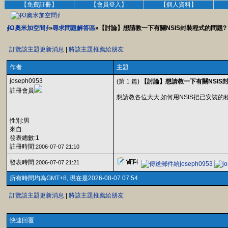
【免費註冊】
【會員登入】
【個人資料】
∮Ω奧米加空間∮
»
尋求問題解答區
»【討論】想請教一下有關NSIS封裝程式的問題?
訂覽該主題更新消息
|
將該主題推薦給朋友
作者
主題
joseph0953
(第 1 篇)
【討論】想請教一下有關NSIS
註冊會員
想請教各位大大,如何用NSIS把已安裝
性別:男
來自:
發表總數:1
註冊時間:
2006-07-07 21:10
發表時間:
2006-07-07 21:21
所有時間均為GMT+8, 現在是2026-08-07 07:54
訂覽該主題更新消息
|
將該主題推薦給朋友
快速回覆