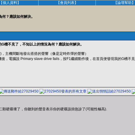
【個人資料】
【會員列表】
【論壇幫助
為何？應該如何解決。
的G槽不見了，不知以上的情況為何？應該如何解決。
 XP)，主機間斷地發出搭搭的聲響（像是定時炸彈的聲響）
電腦說 Primary slave drive fails，按F1繼續動作後，在首頁便發現我
二顆硬碟壞了，你聽到的聲音表示你的硬碟該掛急診了(可能性極高).