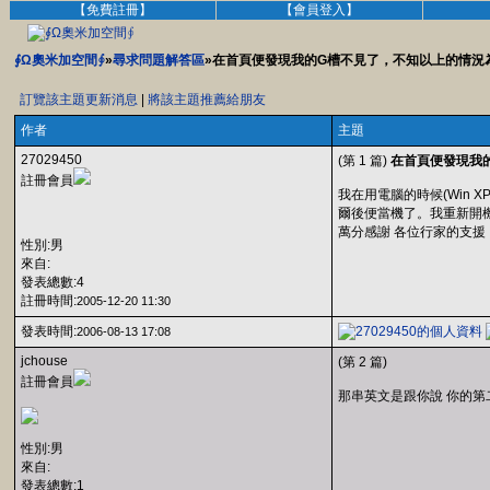
【免費註冊】
【會員登入】
∮Ω奧米加空間∮
»
尋求問題解答區
»在首頁便發現我的G槽不見了，不知以上的情況
訂覽該主題更新消息
|
將該主題推薦給朋友
作者
主題
27029450
(第 1 篇)
在首頁便發現我
註冊會員
我在用電腦的時候(Win
爾後便當機了。我重新開機後，
萬分感謝 各位行家的支援
性別:男
來自:
發表總數:4
註冊時間:
2005-12-20 11:30
發表時間:
2006-08-13 17:08
jchouse
(第 2 篇)
註冊會員
那串英文是跟你說 你的第
性別:男
來自:
發表總數:1