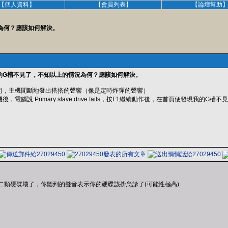
【個人資料】
【會員列表】
【論壇幫助
為何？應該如何解決。
的G槽不見了，不知以上的情況為何？應該如何解決。
 XP)，主機間斷地發出搭搭的聲響（像是定時炸彈的聲響）
電腦說 Primary slave drive fails，按F1繼續動作後，在首頁便發現我
二顆硬碟壞了，你聽到的聲音表示你的硬碟該掛急診了(可能性極高).