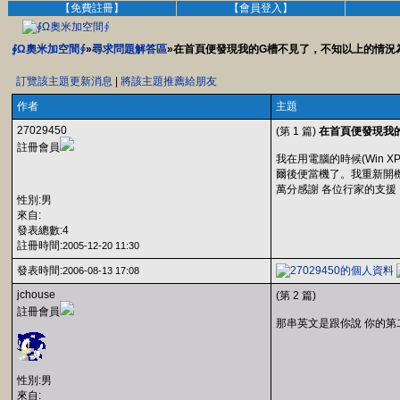
【免費註冊】
【會員登入】
∮Ω奧米加空間∮
»
尋求問題解答區
»在首頁便發現我的G槽不見了，不知以上的情況
訂覽該主題更新消息
|
將該主題推薦給朋友
作者
主題
27029450
(第 1 篇)
在首頁便發現我
註冊會員
我在用電腦的時候(Win
爾後便當機了。我重新開機後，
萬分感謝 各位行家的支援
性別:男
來自:
發表總數:4
註冊時間:
2005-12-20 11:30
發表時間:
2006-08-13 17:08
jchouse
(第 2 篇)
註冊會員
那串英文是跟你說 你的第
性別:男
來自: