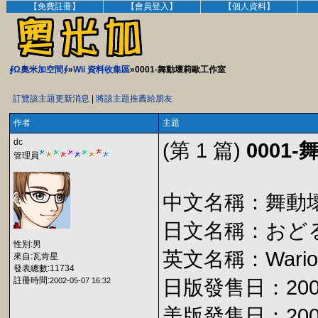
【免費註冊】
【會員登入】
【個人資料】
∮Ω奧米加空間∮
»
Wii 資料收集區
»0001-舞動壞莉歐工作室
訂覽該主題更新消息
|
將該主題推薦給朋友
作者
主題
dc
(第 1 篇)
0001
管理員
中文名稱：舞動
日文名稱：おどる
性別:男
英文名稱：Wario W
來自:瓦肯星
發表總數:11734
註冊時間:
2002-05-07 16:32
日版發售日：2006
美版發售日：2006