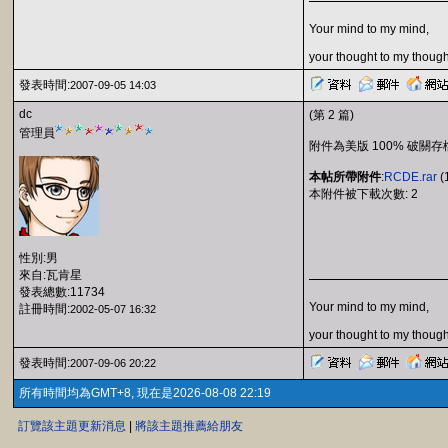
Your mind to my mind,
your thought to my though
發表時間:
2007-09-05 14:03
dc
(第 2 篇)
管理員
附件為美版 100% 破關存
本帖所帶附件
:
RCDE.rar
(
本附件被下載次數: 2
性別:男
來自:瓦肯星
發表總數:11734
Your mind to my mind,
註冊時間:
2002-05-07 16:32
your thought to my though
發表時間:
2007-09-06 20:22
所有時間均為GMT+8, 現在是2026-08-08 22:19
訂覽該主題更新消息
|
將該主題推薦給朋友