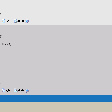
t
檔
160.27K)
t