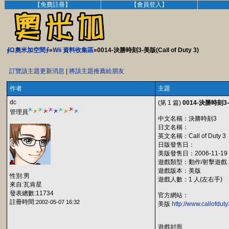
【免費註冊】
【會員登入】
∮Ω奧米加空間∮
»
Wii 資料收集區
»0014-決勝時刻3-美版(Call of Duty 3)
訂覽該主題更新消息
|
將該主題推薦給朋友
作者
主題
dc
(第 1 篇)
0014-決勝時刻3-美版
管理員
中文名稱：決勝時刻3
日文名稱：
英文名稱：Call of Duty 3
日版發售日：
美版發售日：2006-11-19
遊戲類型：動作/射擊遊戲 
遊戲版本：美版
性別:男
遊戲人數：1 人(左右手)
來自:瓦肯星
發表總數:11734
官方網站：
註冊時間:
2002-05-07 16:32
美版
http://www.callofdut
遊戲封面