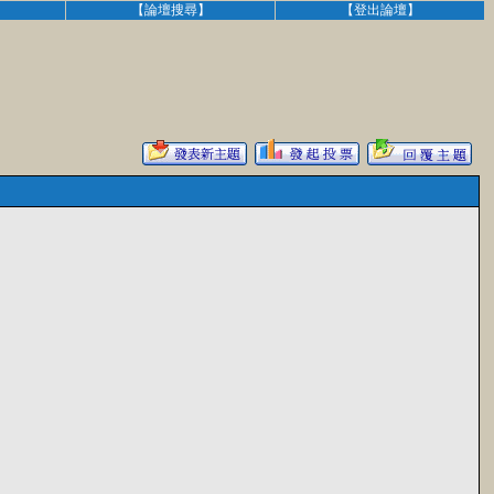
】
【論壇搜尋】
【登出論壇】