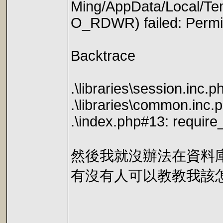
Ming/AppData/Local/T
O_RDWR) failed: Permis
Backtrace
.\libraries\session.inc.
.\libraries\common.inc.p
.\index.php#13: require
然後我就沒辦法在資料
有沒有人可以教教我該