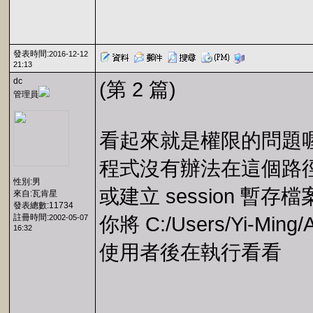
發表時間:
2016-12-12
21:13
dc
(第 2 篇)
管理員
看起來就是權限的問題
程式沒有辦法在這個路徑 C:/Us
性別:男
或建立 session 暫存檔
來自:瓦肯星
發表總數:11734
註冊時間:
2002-05-07
你將 C:/Users/Yi-Min
16:32
使用者後在執行看看