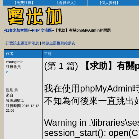
【免費註冊】
【會員登入】
【個人資料】
∮Ω奧米加空間∮
»
PHP 交流區
»【求助】有關phpMyAdmin的問題
訂覽該主題更新消息
|
將該主題推薦給朋友
作者
主題
changimin
(第 1 篇)
【求助】有關ph
註冊會員
我在使用phpMyAdmi
性別:男
來自:
不知為何後來一直跳出
發表總數:1
註冊時間:
2016-12-12
21:06
Warning in .\libraries\s
session_start(): open(C