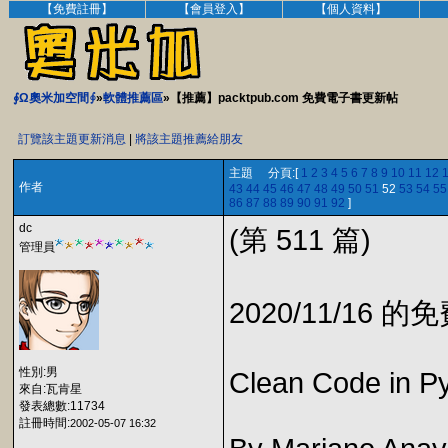
【免費註冊】
【會員登入】
【個人資料】
∮Ω奧米加空間∮
»
軟體推薦區
»【推薦】packtpub.com 免費電子書更新帖
訂覽該主題更新消息
|
將該主題推薦給朋友
主題 分頁:[
1
2
3
4
5
6
7
8
9
10
11
12
作者
43
44
45
46
47
48
49
50
51
52
53
54
55
86
87
88
89
90
91
92
]
dc
(第 511 篇)
管理員
2020/11/16 
性別:男
Clean Code in P
來自:瓦肯星
發表總數:11734
註冊時間:
2002-05-07 16:32