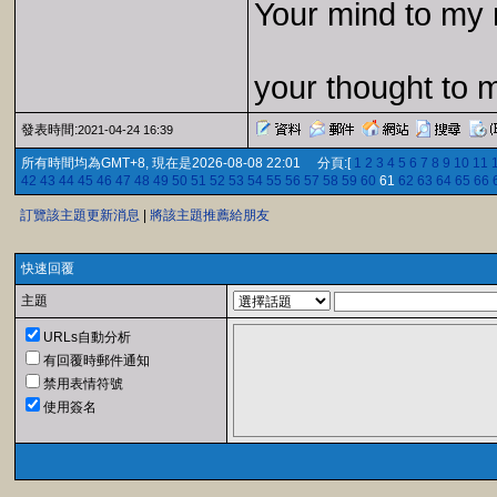
Your mind to my 
your thought to 
發表時間:
2021-04-24 16:39
所有時間均為GMT+8, 現在是2026-08-08 22:01 分頁:[
1
2
3
4
5
6
7
8
9
10
11
42
43
44
45
46
47
48
49
50
51
52
53
54
55
56
57
58
59
60
61
62
63
64
65
66
訂覽該主題更新消息
|
將該主題推薦給朋友
快速回覆
主題
URLs自動分析
有回覆時郵件通知
禁用表情符號
使用簽名