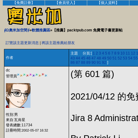
【免費註冊】
【會員登入】
【個人資料】
∮Ω奧米加空間∮
»
軟體推薦區
»【推薦】packtpub.com 免費電子書更新帖
訂覽該主題更新消息
|
將該主題推薦給朋友
主題 分頁:[
1
2
3
4
5
6
7
8
9
10
11
12
作者
43
44
45
46
47
48
49
50
51
52
53
54
55
86
87
88
89
90
91
92
]
dc
(第 601 篇)
管理員
2021/04/12 
性別:男
Jira 8 Administra
來自:瓦肯星
發表總數:11734
註冊時間:
2002-05-07 16:32