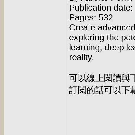
Publication date
Pages: 532
Create advanced
exploring the pot
learning, deep l
reality.
可以線上閱讀與下載 
訂閱的話可以下載 E