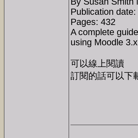
By Susan Smith N
Publication date
Pages: 432
A complete guide
using Moodle 3.x
可以線上閱讀
訂閱的話可以下載 E