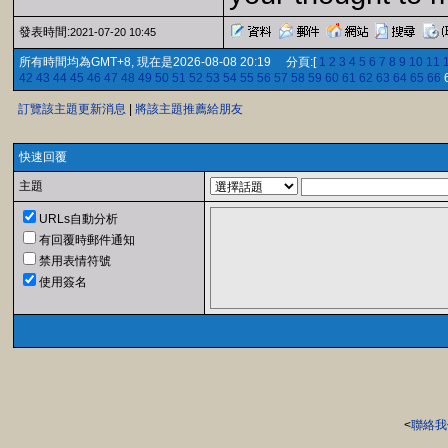
發表時間:
2021-07-20 10:45
所有時間均為GMT+8, 現在是2026-08-08 20:19 分頁:[
1
2
3
4
5
6
7
8
9
10
11
42
43
44
45
46
47
48
49
50
51
52
53
54
55
56
57
58
59
60
61
62
63
64
65
66
訂覽該主題更新消息
|
將該主題推薦給朋友
快速回覆
主題
URLs自動分析
有回覆時郵件通知
禁用表情符號
使用簽名
<
聯絡我