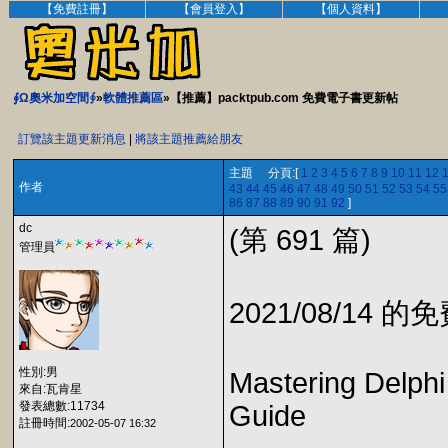
【免費註冊】
【會員登入】
【個人資料】
∮Ω奧米加空間∮
»
軟體推薦區
»【推薦】packtpub.com 免費電子書更新帖
訂覽該主題更新消息
|
將該主題推薦給朋友
主題 分頁:[
1
2
3
4
5
6
7
8
9
10
11
12
作者
43
44
45
46
47
48
49
50
51
52
53
54
55
86
87
88
89
90
91
92
]
dc
(第 691 篇)
管理員
2021/08/14 
性別:男
Mastering Delph
來自:瓦肯星
發表總數:11734
Guide
註冊時間:
2002-05-07 16:32