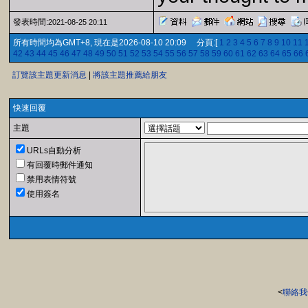
發表時間:
2021-08-25 20:11
所有時間均為GMT+8, 現在是2026-08-10 20:09 分頁:[
1
2
3
4
5
6
7
8
9
10
11
42
43
44
45
46
47
48
49
50
51
52
53
54
55
56
57
58
59
60
61
62
63
64
65
66
訂覽該主題更新消息
|
將該主題推薦給朋友
快速回覆
主題
URLs自動分析
有回覆時郵件通知
禁用表情符號
使用簽名
<
聯絡我