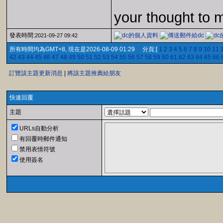
your thought to 
發表時間:
2021-09-27 09:42
所有時間均為GMT+8, 現在是2026-08-09 01:29 分頁:[
1
2
3
4
5
6
7
8
9
10
11
42
43
44
45
46
47
48
49
50
51
52
53
54
55
56
57
58
59
60
61
62
63
64
65
66
訂覽該主題更新消息
|
將該主題推薦給朋友
快速回覆
主題
URLs自動分析
有回覆時郵件通知
禁用表情符號
使用簽名