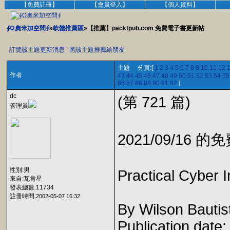
【免費註冊】
【會員登入】
【個人資料】
∮Ω奧米加空間∮
»
軟體推薦區
»【推薦】packtpub.com 免費電子書更新帖
訂覽該主題更新消息
|
將該主題推薦給朋友
主題 分頁:[
1
2
3
4
5
6
7
8
9
10
11
12
作者
43
44
45
46
47
48
49
50
51
52
53
54
55
86
87
88
89
90
91
92
]
dc
(第 721 篇)
管理員
2021/09/16 
性別:男
Practical Cyber I
來自:瓦肯星
發表總數:11734
註冊時間:
2002-05-07 16:32
By Wilson Bautist
Publication date