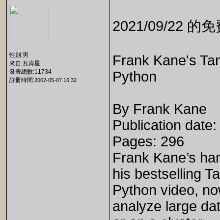
2021/09/22 
性別:男
Frank Kane's Ta
來自:瓦肯星
發表總數:11734
Python
註冊時間:
2002-05-07 16:32
By Frank Kane
Publication date
Pages: 296
Frank Kane’s han
his bestselling 
Python video, no
analyze large da