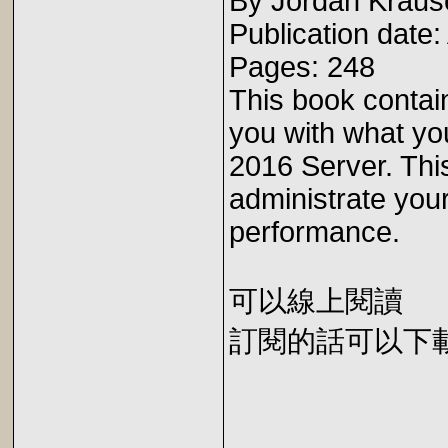
By Jordan Kraus
Publication date
Pages: 248
This book contain
you with what yo
2016 Server. This
administrate you
performance.
可以線上閱讀
訂閱的話可以下載 E