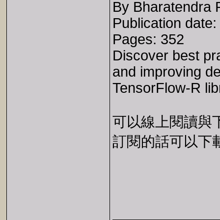
By Bharatendra 
Publication date
Pages: 352
Discover best pra
and improving de
TensorFlow-R lib
可以線上閱讀與下載 
訂閱的話可以下載 E