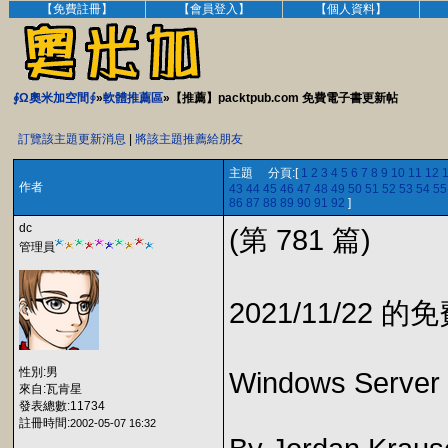
【免費註冊】
【會員登入】
【個人資料】
∮Ω奧米加空間∮
»
軟體推薦區
»【推薦】packtpub.com 免費電子書更新帖
訂覽該主題更新消息
|
將該主題推薦給朋友
主題 分頁:[
1
2
3
4
5
6
7
8
9
10
11
12
作者
43
44
45
46
47
48
49
50
51
52
53
54
55
86
87
88
89
90
91
92
]
dc
(第 781 篇)
管理員
2021/11/22 
性別:男
Windows Server 
來自:瓦肯星
發表總數:11734
註冊時間:
2002-05-07 16:32