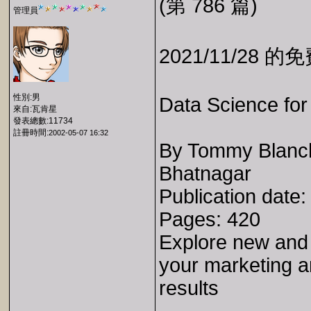
(第 786 篇)
管理員
2021/11/28 
性別:男
Data Science for
來自:瓦肯星
發表總數:11734
註冊時間:
2002-05-07 16:32
By Tommy Blanch
Bhatnagar
Publication date
Pages: 420
Explore new and 
your marketing an
results