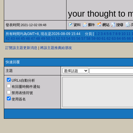
your thought to 
發表時間:
2021-12-02 09:48
所有時間均為GMT+8, 現在是2026-08-09 15:44 分頁:[
1
2
3
4
5
6
7
8
9
10
11
42
43
44
45
46
47
48
49
50
51
52
53
54
55
56
57
58
59
60
61
62
63
64
65
66
訂覽該主題更新消息
|
將該主題推薦給朋友
快速回覆
主題
URLs自動分析
有回覆時郵件通知
禁用表情符號
使用簽名