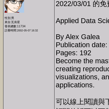
2022/03/01 
性別:男
Applied Data Sci
來自:瓦肯星
發表總數:11734
註冊時間:
2002-05-07 16:32
By Alex Galea
Publication date
Pages: 192
Become the maste
creating reproduc
visualizations, a
applications.
可以線上閱讀與下載 