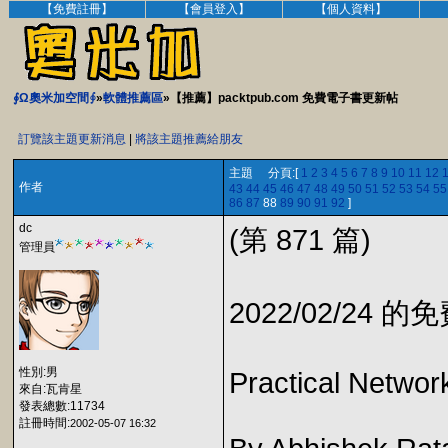
【免費註冊】
【會員登入】
【個人資料】
∮Ω奧米加空間∮
»
軟體推薦區
»【推薦】packtpub.com 免費電子書更新帖
訂覽該主題更新消息
|
將該主題推薦給朋友
主題 分頁:[
1
2
3
4
5
6
7
8
9
10
11
12
作者
43
44
45
46
47
48
49
50
51
52
53
54
55
86
87
88
89
90
91
92
]
dc
(第 871 篇)
管理員
2022/02/24 
性別:男
Practical Networ
來自:瓦肯星
發表總數:11734
註冊時間:
2002-05-07 16:32