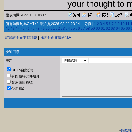
your thought to 
發表時間:
2022-03-06 08:17
所有時間均為GMT+8, 現在是2026-08-11 03:14 分頁:[
1
2
3
4
5
6
7
8
9
10
11
42
43
44
45
46
47
48
49
50
51
52
53
54
55
56
57
58
59
60
61
62
63
64
65
66
訂覽該主題更新消息
|
將該主題推薦給朋友
快速回覆
主題
URLs自動分析
有回覆時郵件通知
禁用表情符號
使用簽名
<
聯絡我