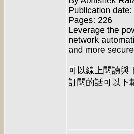
By Abhishek Rat
Publication date
Pages: 226
Leverage the pow
network automati
and more secure
可以線上閱讀與下載 
訂閱的話可以下載 E