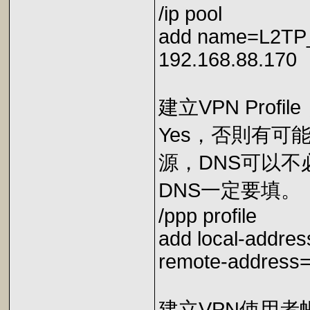
/ip pool
add name=L2TP_
192.168.88.170
建立VPN Profile
Yes，否則有
源，DNS可以不
DNS一定要填。
/ppp profile
add local-addre
remote-address
建立VPN使用者