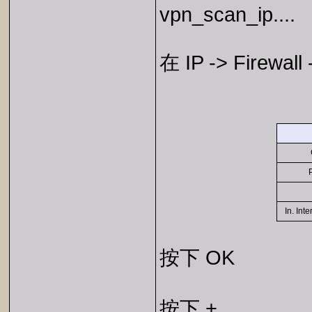
vpn_scan_ip....
在 IP -> Firewall
C
P
In. In
按下 OK
按下 +