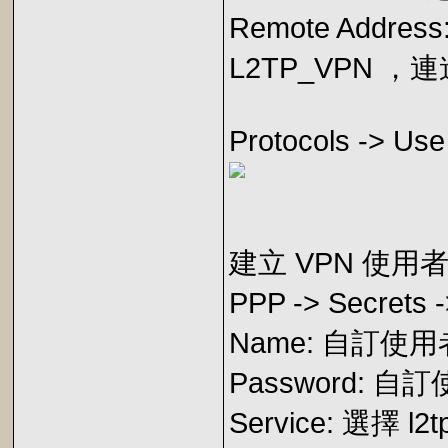
Remote Add
L2TP_VPN ，
Protocols -> Us
建立 VPN 使用
PPP -> Secrets
Name: 自訂使
Password: 
Service: 選擇 l2t