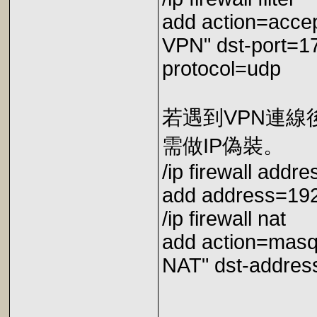
add action=acce
VPN" dst-port=1
protocol=udp
若遇到VPN連線
需做IP偽裝。
/ip firewall addres
add address=192
/ip firewall nat
add action=mas
NAT" dst-address