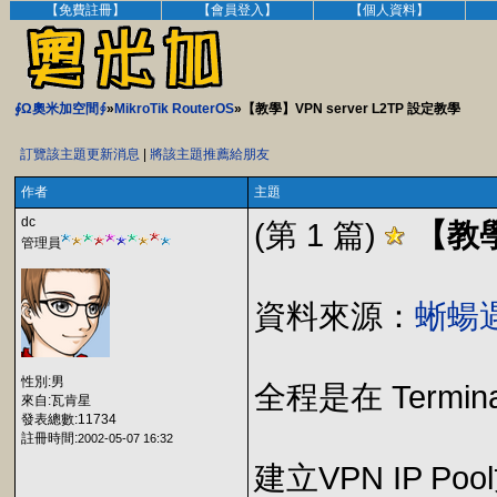
【免費註冊】
【會員登入】
【個人資料】
∮Ω奧米加空間∮
»
MikroTik RouterOS
»【教學】VPN server L2TP 設定教學
訂覽該主題更新消息
|
將該主題推薦給朋友
作者
主題
dc
(第 1 篇)
【教學
管理員
資料來源：
蜥蝪
性別:男
全程是在 Termi
來自:瓦肯星
發表總數:11734
註冊時間:
2002-05-07 16:32
建立VPN IP Po