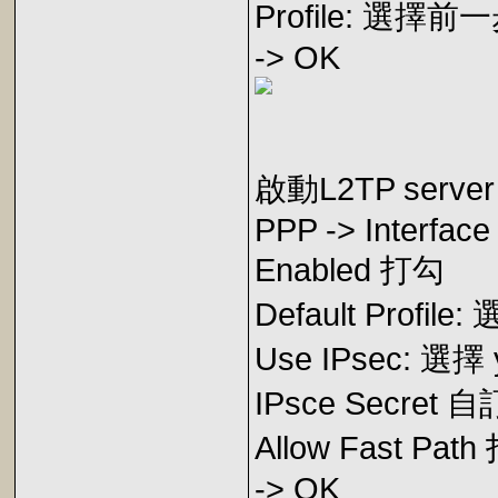
Profile: 選擇前一
-> OK
啟動L2TP ser
PPP -> Interface
Enabled 打勾
Default Profile:
Use IPsec: 選擇 
IPsce Secre
Allow Fast Pat
-> OK