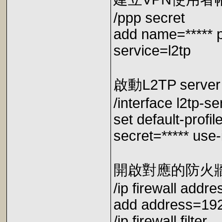
/ppp secret
add name=***** p
service=l2tp
啟動L2TP ser
/interface l2tp-s
set default-prof
secret=***** use
開啟對應的防火牆L2T
/ip firewall addres
add address=192
/ip firewall filter