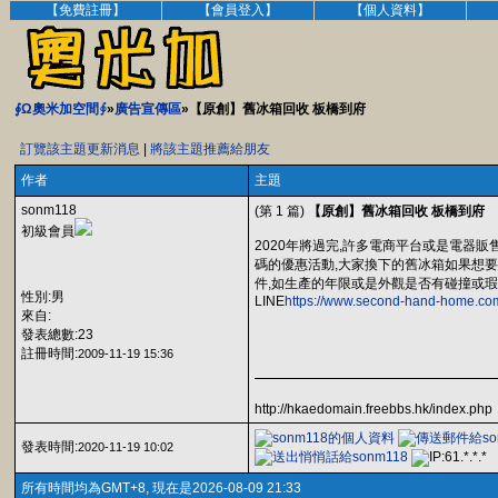
【免費註冊】
【會員登入】
【個人資料】
∮Ω奧米加空間∮
»
廣告宣傳區
»【原創】舊冰箱回收 板橋到府
訂覽該主題更新消息
|
將該主題推薦給朋友
作者
主題
sonm118
(第 1 篇)
【原創】舊冰箱回收 板橋到府
初級會員
2020年將過完,許多電商平台或是電器
碼的優惠活動,大家換下的舊冰箱如果想
件,如生產的年限或是外觀是否有碰撞或瑕疵,建
性別:男
LINE
https://www.second-hand-home.co
來自:
發表總數:23
註冊時間:
2009-11-19 15:36
http://hkaedomain.freebbs.hk/index.php
發表時間:
2020-11-19 10:02
所有時間均為GMT+8, 現在是2026-08-09 21:33