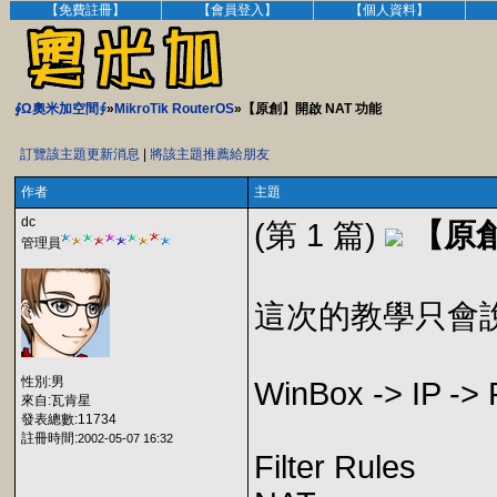
【免費註冊】
【會員登入】
【個人資料】
∮Ω奧米加空間∮
»
MikroTik RouterOS
»【原創】開啟 NAT 功能
訂覽該主題更新消息
|
將該主題推薦給朋友
作者
主題
dc
(第 1 篇)
【原創
管理員
這次的教學只會
性別:男
WinBox -> IP -> 
來自:瓦肯星
發表總數:11734
註冊時間:
2002-05-07 16:32
Filter Rules