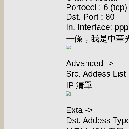
Portocol : 6 (tcp)
Dst. Port : 80
In. Interfac
一條，我是中華光世
Advanced ->
Src. Addess L
IP 清單
Exta ->
Dst. Addess Ty