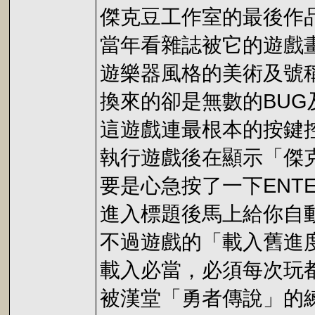
傑克豆工作室的最後作品(
當年看雜誌被它的遊戲
遊樂器風格的美術及號
換來的卻是無數的BUG
這遊戲連最根本的按鍵
執行遊戲後在顯示「傑克
要是心急按了一下ENT
進入標題後馬上給你自
不過遊戲的「載入舊進
載入必當，必須每次玩
被漢堂「勇者傳說」的