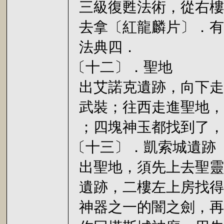
三級復甦法術，從右樓
去拿〔紅龍麟片〕．有
法典四．
〔十二〕．聖地
出艾諾克遺跡，向下走
武裝；往西走進聖地，
；四塊神玉都找到了，
〔十三〕．凱索城遺跡
出聖地，須先上去聖靈
遺跡，二樓左上房找得
神器之一的闇之劍，再