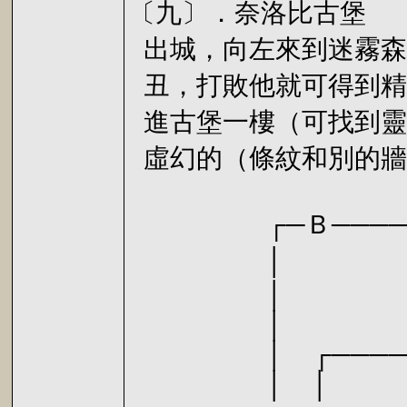
〔九〕．奈洛比古堡
出城，向左來到迷霧森
丑，打敗他就可得到精
進古堡一樓（可找到靈
虛幻的（條紋和別的牆
┌─Ｂ───────
│ 樓梯
│ │ │
│ └─
│ ┌─────
│ │ └─