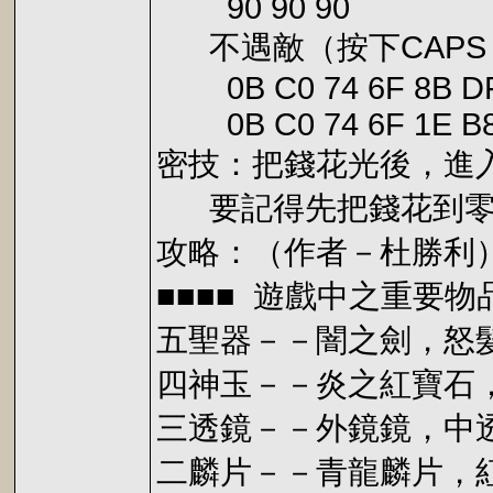
90 90 90
不遇敵（按下CAPS 
0B C0 74 6F 8B DF C
0B C0 74 6F 1E B8 40
密技：把錢花光後，進入
要記得先把錢花到零
攻略：（作者－杜勝利
■■■■ 遊戲中之重要物品
五聖器－－闇之劍，怒
四神玉－－炎之紅寶石
三透鏡－－外鏡鏡，中
二麟片－－青龍麟片，