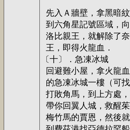
先入Ａ牆壁，拿黑暗紋
到六角星記號區域，向
洛比親王，就解除了奈
王，即得火龍血．
〔十〕．急凍冰城
回避難小屋，拿火龍血
的急凍冰城一樓（可找
打敗角馬，到上方處，
帶你回翼人城，救醒茱
梅竹馬的賈恩，然後就
到費茲港找亞德拉罕船