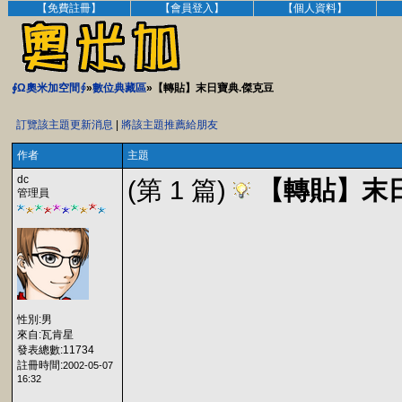
【免費註冊】
【會員登入】
【個人資料】
∮Ω奧米加空間∮
»
數位典藏區
»【轉貼】末日寶典.傑克豆
訂覽該主題更新消息
|
將該主題推薦給朋友
作者
主題
dc
(第 1 篇)
【轉貼】末
管理員
性別:男
來自:瓦肯星
發表總數:11734
註冊時間:
2002-05-07
16:32