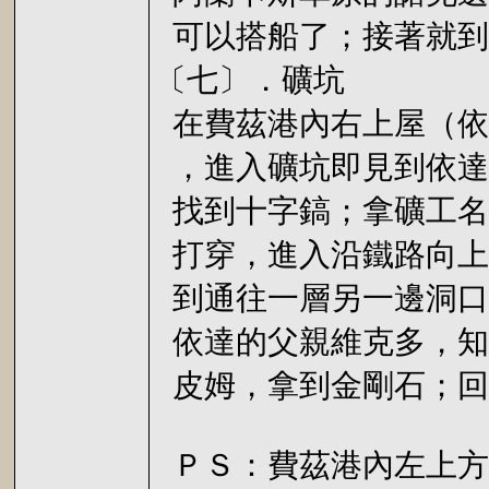
可以搭船了；接著就到
〔七〕．礦坑
在費茲港內右上屋（依
，進入礦坑即見到依達
找到十字鎬；拿礦工名
打穿，進入沿鐵路向上
到通往一層另一邊洞口
依達的父親維克多，知
皮姆，拿到金剛石；回
ＰＳ：費茲港內左上方的