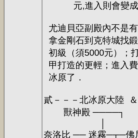
元,進入則會變成60
尤迪貝亞副殿內不是有
拿金剛石到克特城找鍛
初級（須5000元）
甲打造的更輕；進入費
冰原了．
貳－－－北冰原大陸 ＆
獸神殿 ──
│
奈洛比 ── 迷霧─┬─佛