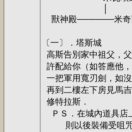
│ 
獸神殿──────米奇爾
└── 
〔一〕．塔斯城
高斯告別家中祖父，父
許配給你（如答應他，
一把軍用寬刃劍，如沒
再到二樓左下房見馬吉
修特拉斯．
ＰＳ．在城內道具店上
則以後裝備受咀咒的