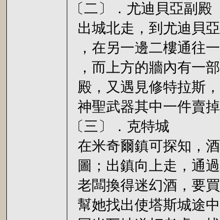
〔二〕．尤迪貝亞副殿
出城北走，到尤迪貝亞
，在另一邊二樓通往一
，而上方的牆內有一部
殿，又遇見修特拉斯，
神聖武器其中一件賣掉
〔三〕．克特城
在米奇爾鎮可探知，酒
圖；出鎮向上走，通過
老闆換得迷幻酒，要買
幫她找出使塔斯城途中