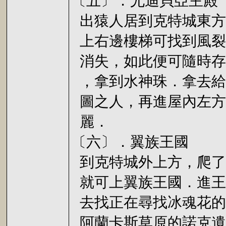
〔五〕．尤迪貝亞主殿
出猿人居到克特城東方
上右邊樓梯可找到風裂
消失，如此便可隨時存
，拿到水神珠．拿去給
圖之人，再進屋內左方
麗．
〔六〕．翼族王國
到克特城外上方，爬了
就可上翼族王國．進王
去找正在尋找冰魂花的
阿蘭卡斯草原的諾克遺