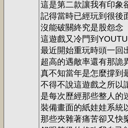
這是第二款讓我有印象
記得當時已經玩到很後
沒能破關終究是股怨念
這遊戲又冷門到YOUT
最近開始重玩時頭一回
超高的遇敵率還有那詭異
真不知當年是怎麼撐到
不得不說這遊戲之所以
是每次歷經那些整人的
裝備畫面的紙娃娃系統
那些夾雜著痛苦卻又快