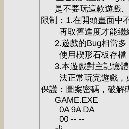
是不要玩這款遊戲
限制：1.在開頭畫面
再取舊進度才能繼
2.遊戲的Bug相當
使用楔形石板存檔，
3.本遊戲對主記憶體要
法正常玩完遊戲，必
保護：圖案密碼，破解
GAME.EXE
0A 9A DA
00 -- --