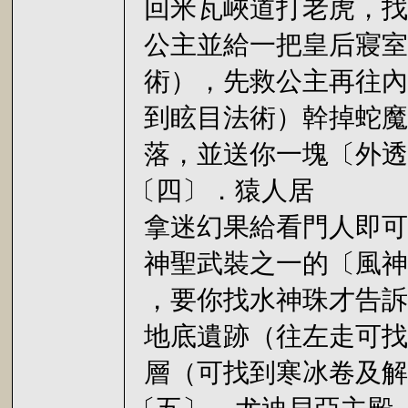
回米瓦峽道打老虎，找
公主並給一把皇后寢室
術），先救公主再往內
到眩目法術）幹掉蛇魔
落，並送你一塊〔外透
〔四〕．猿人居
拿迷幻果給看門人即可
神聖武裝之一的〔風神
，要你找水神珠才告訴
地底遺跡（往左走可找
層（可找到寒冰卷及解