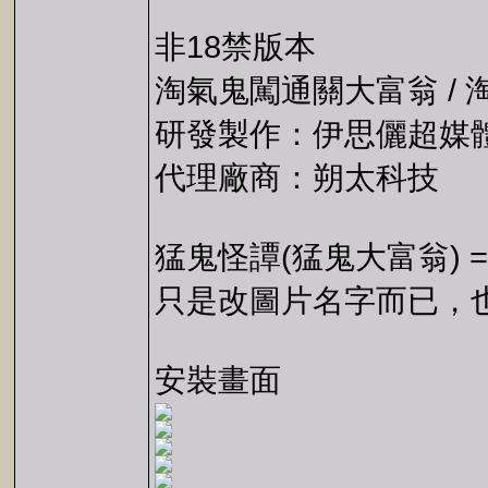
非18禁版本
淘氣鬼闖通關大富翁 / 
研發製作：伊思儷超媒
代理廠商：朔太科技
猛鬼怪譚(猛鬼大富翁) =
只是改圖片名字而已，
安裝畫面