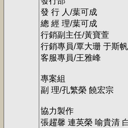
發行部
發 行 人/葉可成
總 經 理/葉可成
行銷副主任/黃寶萱
行銷專員/覃大珊 于斯帆
客服專員/王雅峰
專案組
副 理/孔繁榮 饒宏宗
協力製作
張趯馨 連英榮 喻貴清 