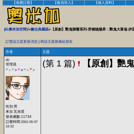
【免費註冊】
【會員登入】
【個人資料】
∮Ω奧米加空間∮
»
數位典藏區
»【原創】艷鬼聊齋系列-穿梭陰陽界：艷鬼大富翁.伊
訂覽該主題更新消息
|
將該主題推薦給朋友
作者
主題
dc
(第 1 篇)
【原創】艷鬼
管理員
性別:男
來自:瓦肯星
發表總數:11734
註冊時間:
2002-05-07
16:32