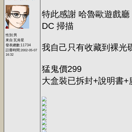
特此感謝 哈魯歐遊戲廳
DC 掃描
性別:男
來自:瓦肯星
我自己只有收藏到裸光
發表總數:11734
註冊時間:
2002-05-07
16:32
猛鬼價299
大盒裝已拆封+說明書+