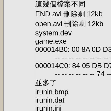
這幾個檔案不同
END.avi 刪除剩 12kb
open.avi 刪除剩 12kb
system.dev
game.exe
000014B0: 00 8A 0D D3
-- -- -- -- -- -- -- -- -- 
000014C0: 84 05 DB D7
-- -- -- -- -- -- 74 -- -- 
並多了
irunin.bmp
irunin.dat
irunin.ini