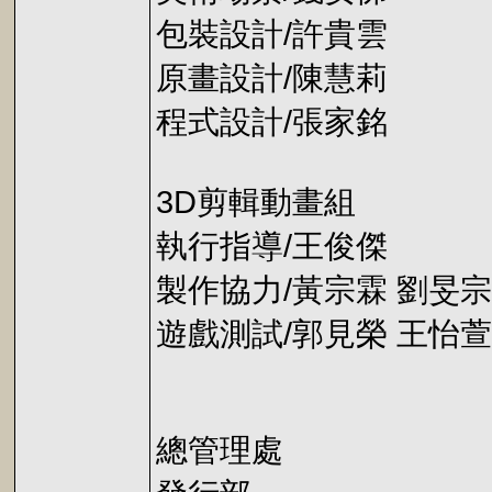
包裝設計/許貴雲
原畫設計/陳慧莉
程式設計/張家銘
3D剪輯動畫組
執行指導/王俊傑
製作協力/黃宗霖 劉旻宗
遊戲測試/郭見榮 王怡萱
總管理處