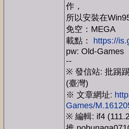
作，
所以安裝在Win95
免空：MEGA
載點：
https://i
pw: Old-Games
--
※ 發信站: 批踢踢實業坊
(臺灣)
※ 文章網址:
htt
Games/M.161205
※ 編輯: if4 (111.
推 nobunaga