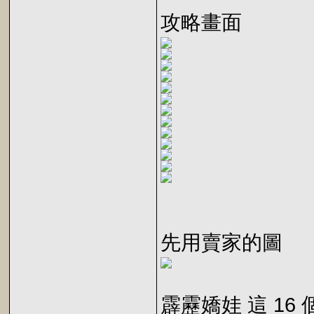
攻略畫面
先用賣家的圖
霹靂嬌娃 這 16