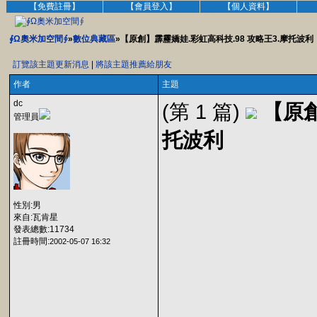
【免費註冊】
【會員登入】
【個人資料】
∮Ω奧米加空間∮
»
數位典藏區
»【原創】霹靂嬌娃.彩虹高科技.98 攻略王3.摩托波利
訂覽該主題更新消息
|
將該主題推薦給朋友
作者
主題
dc
(第 1 篇)
【原創
管理員
托波利
性別:男
來自:瓦肯星
發表總數:11734
註冊時間:
2002-05-07 16:32