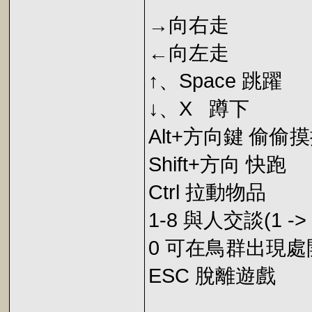
→向右走
←向左走
↑、Space 跳躍
↓、X 蹲下
Alt+方向鍵 偷偷
Shift+方向 快跑
Ctrl 拉動物品
1-8 與人交談(1 
0 可在鳥群出現
ESC 脫離遊戲