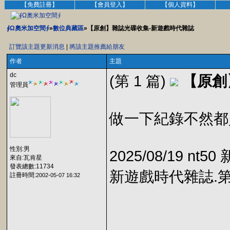
【免費註冊】
【會員登入】
【個人資料】
∮Ω奧米加空間∮
»
數位典藏區
»【原創】雜誌光碟收集-新遊戲時代雜誌
訂覽該主題更新消息
|
將該主題推薦給朋友
作者
主題
dc
(第 1 篇)
【原創
管理員
做一下紀錄不然都
性別:男
2025/08/19 n
來自:瓦肯星
發表總數:11734
新遊戲時代雜誌.第58
註冊時間:
2002-05-07 16:32