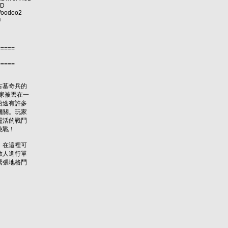
3D
\Voodoo2
■
=====
=====
古墓奇兵的
家被丟在一
沿途有許多
機關。玩家
靈活的戰鬥
挑戰！
，在這裡可
敵人進行單
緊張地格鬥