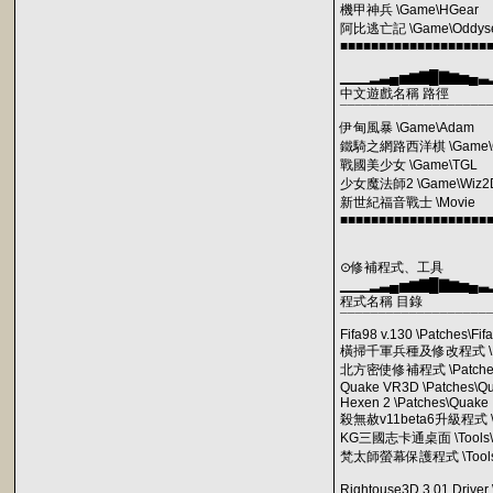
機甲神兵 \Game\HGear
阿比逃亡記 \Game\Oddys
■■■■■■■■■■■■■■■■■■■
▁▁▁▂▃▄▅▆▇█▇▆▅▄▃
中文遊戲名稱 路徑
¯¯¯¯¯¯¯¯¯¯¯¯¯¯¯¯¯¯¯
伊甸風暴 \Game\Adam
鐵騎之網路西洋棋 \Game\C
戰國美少女 \Game\TGL
少女魔法師2 \Game\Wiz2
新世紀福音戰士 \Movie
■■■■■■■■■■■■■■■■■■■
⊙修補程式、工具
▁▁▁▂▃▄▅▆▇█▇▆▅▄▃
程式名稱 目錄
¯¯¯¯¯¯¯¯¯¯¯¯¯¯¯¯¯¯¯
Fifa98 v.130 \Patches\Fif
橫掃千軍兵種及修改程式 \Pat
北方密使修補程式 \Patches
Quake VR3D \Patches\Q
Hexen 2 \Patches\Quake
殺無赦v11beta6升級程式 \P
KG三國志卡通桌面 \Tools
梵太師螢幕保護程式 \Tools\
Rightouse3D 3.01 Driver 