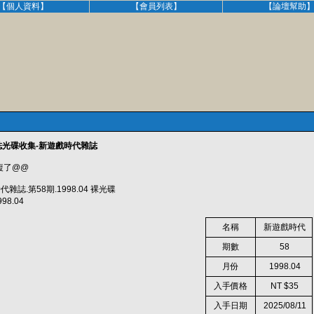
【個人資料】
【會員列表】
【論壇幫助
誌光碟收集-新遊戲時代雜誌
複了@@
戲時代雜誌.第58期.1998.04 裸光碟
8.04
名稱
新遊戲時代
期數
58
月份
1998.04
入手價格
NT $35
入手日期
2025/08/11