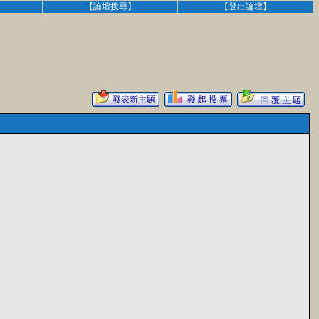
】
【論壇搜尋】
【登出論壇】