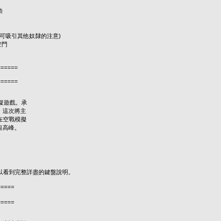
動
llo，可吸引其他奴隸的注意)
空門
======
======
模擬遊戲。承
，這次將主
圖在空戰模擬
個高峰。
可以看到完整詳盡的鍵盤說明。
=====
=====