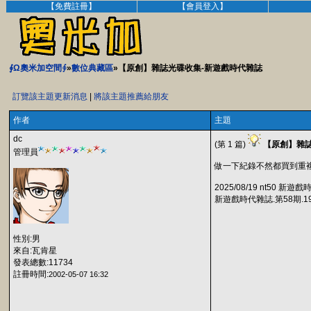
【免費註冊】
【會員登入】
∮Ω奧米加空間∮
»
數位典藏區
»【原創】雜誌光碟收集-新遊戲時代雜誌
訂覽該主題更新消息
|
將該主題推薦給朋友
作者
主題
dc
(第 1 篇)
【原創】雜
管理員
做一下紀錄不然都買到重
2025/08/19 nt50 新遊
新遊戲時代雜誌.第58期.199
性別:男
來自:瓦肯星
發表總數:11734
註冊時間:
2002-05-07 16:32