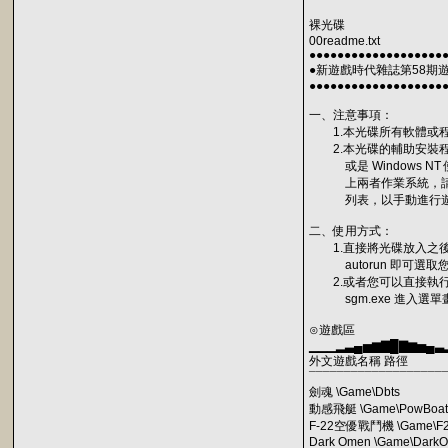
裸光碟
00readme.txt
●●●●●●●●●●●●●●●●●●●
●新遊戲時代雜誌第58期
●●●●●●●●●●●●●●●●●●●
一、注意事項：
1.本光碟所有軟體或程
2.本光碟的輔助安裝程式只
或是 Windows NT
上兩者作業系統，請
列表，以手動進行遊
二、使用方式：
1.直接將光碟放入之後
autorun 即可選取
2.或者您可以直接執行
sgm.exe 進入選單
⊙遊戲區
▁▁▁▂▃▄▅▆▇█▇▆▅▄▃
外文遊戲名稱 路徑
¯¯¯¯¯¯¯¯¯¯¯¯¯¯¯¯¯¯¯
劍魂 \Game\Dbts
動感飛艇 \Game\PowBoat
F-22空優戰鬥機 \Game\F
Dark Omen \Game\Dark