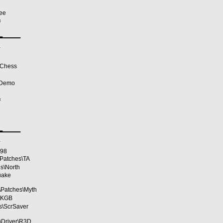
ee
■
▂▁▁▁▁
¯
hess
Demo
■
▂▁▁▁▁
¯
a98
ches\TA
\North
uake
atches\Myth
\KGB
ScrSaver
\Driver\R3D