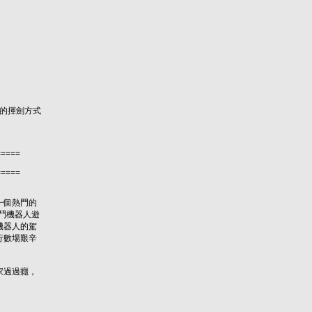
同的揮劍方式
=====
=====
一個熱門的
鬥機器人遊
機器人的駕
行數場艱辛
家過過癮，