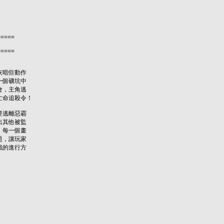
=====
=====
灰暗但動作
一個礦坑中
會，主角逃
亡命追殺令！
要逃離惡霸
出其他被監
，每一個畫
題，讓玩家
戲的進行方