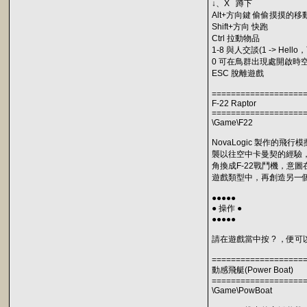
↓、X 蹲下
Alt+方向鍵 偷偷摸摸的移
Shift+方向 快跑
Ctrl 拉動物品
1-8 與人交談(1 -> He
0 可在鳥群出現處開啟時
ESC 脫離遊戲
===================
F-22 Raptor
===================
\Game\F22
NovaLogic 製作的飛行
襲以往空中卡曼契的經驗
角換成F-22戰鬥機，意
遊戲類型中，再創造另一
●●●●●
● 操作 ●
●●●●●
請在遊戲當中按 ? ，便
===================
動感飛艇(Power Boat)
===================
\Game\PowBoat