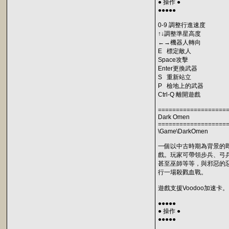
● 操作 ●
●●●●●
0-9 調整行進速度
↑↓調整準星高度
←→機器人轉向
E 標定敵人
Space攻擊
Enter更換武器
S 重新站立
P 檢地上的武器
Ctrl-Q 離開遊戲
===================
Dark Omen
===================
\Game\DarkOmen
一個以中古時期為背景的
戲。玩家可帶領步兵、弓
甚至巫師等等，與邪惡的
行一場殺戮血戰。
遊戲支援Voodoo加速卡。
●●●●●
● 操作 ●
●●●●●