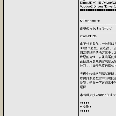
Direct3D v2.15 \Driver\D
Voodoo2 Drivers \Driver
■■■■■■■■■■■■■■■■■■■
58Readme.txt
===================
劍魂(Die by the Sword)
===================
\Game\Dbts
由英特衛製作，一款類似
3D動作遊戲。在這裡，玩
個深邃幽暗的地穴當中，
邪惡的鬼怪，以及詭譎的
必須應用超凡的智慧以及
技巧，才能安然度過這些
光碟中收錄格鬥場試玩版
以與許多遊戲當中出現的
挑賽，體會一下遊戲當中
場面。
本遊戲支援Voodoo加速卡
●●●●●
● 操作 ●
●●●●●