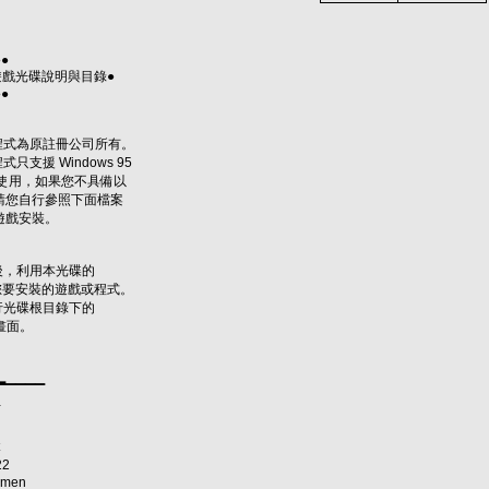
●●
遊戲光碟說明與目錄●
●●
式為原註冊公司所有。
支援 Windows 95
 使用，如果您不具備以
您自行參照下面檔案
戲安裝。
，利用本光碟的
您要安裝的遊戲或程式。
光碟根目錄下的
畫面。
▂▁▁▁▁
¯
22
Omen