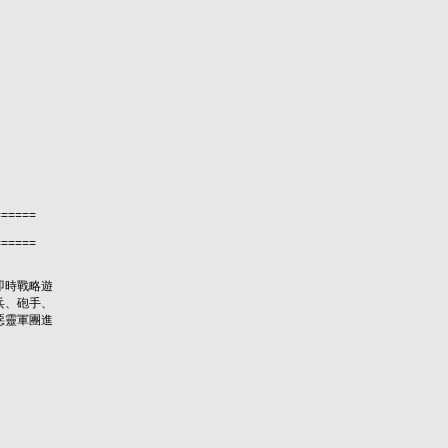
======
======
即時戰略遊
兵、砲手、
惡靈軍團進