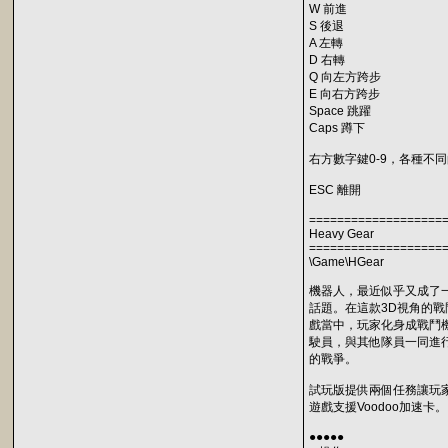
W 前進
S 後退
A 左轉
D 右轉
Q 向左方跨步
E 向右方跨步
Space 跳躍
Caps 蹲下
右方數字鍵0-9，各種不
ESC 離開
===================
Heavy Gear
===================
\Game\HGear
機器人，最近似乎又成了
話題。在這款3D視角的戰
戲當中，玩家化身成戰鬥
駛員，與其他隊員一同進
的戰爭。
試玩版提供兩個任務讓玩
遊戲支援Voodoo加速卡。
●●●●●