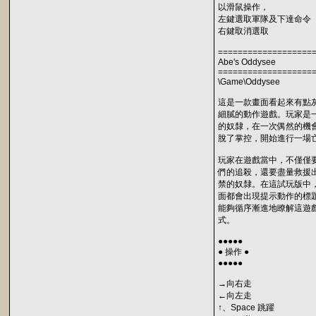
以滑鼠操作，
左鍵選取軍隊及下達命令
右鍵取消選取
===================
Abe's Oddysee
===================
\Game\Oddysee
這是一款畫面看起來有點
細膩的動作遊戲。玩家是
的奴隸，在一次偶然的機
脫了掌控，開始進行一場
玩家在遊戲當中，不僅僅
們的追殺，還要盡量救援
禁的奴隸。在這試玩版中
面都會出現提示動作的標
能夠循序漸進地瞭解這遊
式。
●●●●●
● 操作 ●
●●●●●
→向右走
←向左走
↑、Space 跳躍