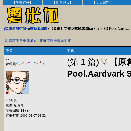
【免費註冊】
【會員登入】
【個人資料】
∮Ω奧米加空間∮
»
數位典藏區
»【原創】立體花式撞球.Sharkey's 3D Pool.Aardva
訂覽該主題更新消息
|
將該主題推薦給朋友
作者
主題
dc
(第 1 篇)
【原創
管理員
Pool.Aardvar
性別:男
來自:瓦肯星
發表總數:11734
註冊時間:
2002-05-07 16:32