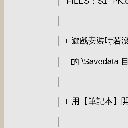
│ FILES：S1_PK.d
│
│ □遊戲安裝時若沒
│ 的 \Save
│
│ □用【筆記本】開
│