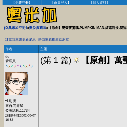
【免費註冊】
【會員登入】
【個人資料】
∮Ω奧米加空間∮
»
數位典藏區
»【原創】萬聖夜驚魂.PUMPKIN MAN.紅紫科技.智冠
訂覽該主題更新消息
|
將該主題推薦給朋友
作者
主題
dc
(第 1 篇)
【原創】萬聖夜
管理員
性別:男
來自:瓦肯星
發表總數:11734
註冊時間:
2002-05-07
16:32