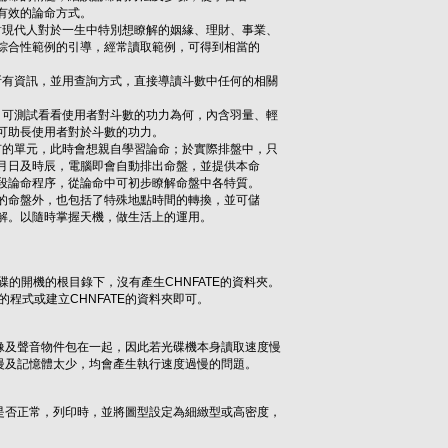
效的論命方式。
現代人對於一生中特別想瞭解的姻緣、理財、事業、
合性範例的引導，經常讀取範例，可得到相當的
有資訊，並用查詢方式，直接導讀斗數中任何的相關
可測試看看使用者對斗數的功力為何，內含羽量、輕
助長使用者對於斗數的功力。
的單元，此時會想親自學習論命；於實際排盤中，只
日及時辰，電腦即會自動排出命盤，並提供本命
論命程序，從論命中可初步瞭解命盤中各特質。
命盤外，也包括了特殊地點時間的轉換，並可儲
。以隨時掌握天機，做生活上的運用。
碟的開機的根目錄下，沒有產生CHNFATE的資料夾。
的程式或建立CHNFATE的資料夾即可。
及聲音物件包在一起，因此若光碟機本身讀取速度慢
及記憶體太少，均會產生執行速度過慢的問題。
否正常，列印時，並將圖型設定為細緻型或高密度，