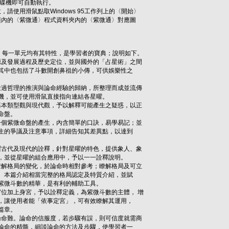
碟機即可自動執行。
使用滑鼠點取Windows 95工作列上的〈開始〉
內的〈紫微通〉程式資料夾內的〈紫微通〉對應圖
，每一單元均有其特性，是學習者的寶典；說明如下。
及發展過程及歷史定位，並與國外的「占星術」之間
中也包括了斗數開創鼻祖的小傳，可供娛樂性之
過哲理的推演與論命經驗的歸納，所整理而成並流傳
，並可使用滑鼠直接指向連結各星曜。
本類型觀與現代觀，予以解釋可能產生之疑惑，以正
命盤。
個紫微命盤的產生，內含簡單的口訣，易學易記；並
的爭議及注意事項，詳細告知其差異點，以達到
古代及現代的詮釋，針對星曜的特色，提供象人、象
並從星曜的組合應用中，予以一一詮釋說明。
解格局的變化，於論命時相對參考；瞭解格局及可立
本篇介紹相當完整的格局認定及特質介紹，並賦
微斗數的精華，是有利的輔助工具。
位加上身宮，予以詮釋定義，為紫微斗數的主體， 增
讓使用者能「依事定宮」，可有效瞭解其運用，
篇章。
命難。論命的信服度，若步驟有誤，則可信度就需商
命的精髓，細談論命的方法及步驟，使學習者一