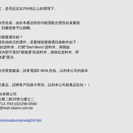
，是否設定在256色以上的環境下。
所造成，由於本產品部份功能需配合聲音結束畫面，
則畫面會予以跳離。
的紫微通目錄？
其他程式的運作，若要移除紫微通目錄動作如下：
的資料夾，打開"Start Menu"資料夾，再開啟
，其內部可查到"紫微通"的資料夾，移除此資料夾，即
通"選項。
寶貴建議，請來電或E-MAIL告知，以利本公司的版本
產品，請將客戶回函卡寄回，以利本公司新產品告知！！
限公司
路26號七樓之二
FAX:(02)298-0590
il.okano.com.tw
m/information/oknet/p09.htm