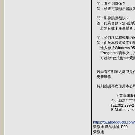
問：看不到影像？
答：檢查電腦顯示器設定
問：影像跳動很快？
答：此為音效卡無法讀取
若無音效卡產生聲音，
問：如何移除程式集內
答：由於本程式並不影響
進入存放Windows 95
"Programs"資料夾
可移除"程式集"中"紫微
若尚有不明瞭之處或是任何
更新動作。
特別感謝再次使用本公司
岡業資訊股份有
台北縣新莊市五權二
TEL:(02)299-2713 
E-Mail:service@ma
https://tw.allproducts.co
紫微通 產品編號: P09
紫微通