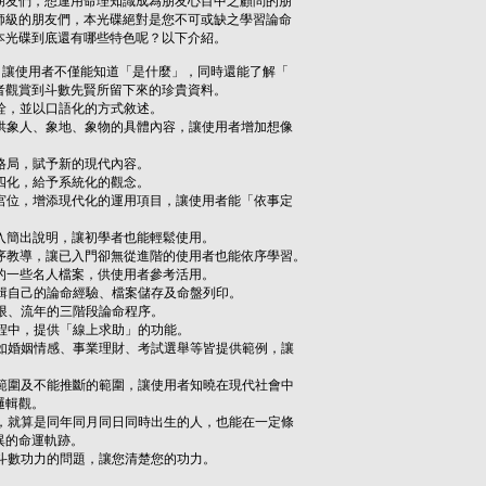
友們，想運用命理知識成為朋友心目中之顧問的朋
級的朋友們，本光碟絕對是您不可或缺之學習論命
光碟到底還有哪些特色呢？以下介紹。
碟，讓使用者不僅能知道「是什麼」，同時還能了解「
觀賞到斗數先賢所留下來的珍貴資料。
詮，並以口語化的方式敘述。
提供象人、象地、象物的具體內容，讓使用者增加想像
格局，賦予新的現代內容。
四化，給予系統化的觀念。
～宮位，增添現代化的運用項目，讓使用者能「依事定
深入簡出說明，讓初學者也能輕鬆使用。
依序教導，讓已入門卻無從進階的使用者也能依序學習。
後的一些名人檔案，供使用者參考活用。
編輯自己的論命經驗、檔案儲存及命盤列印。
大限、流年的三階段論命程序。
個程中，提供「線上求助」的功能。
，如婚姻情感、事業理財、考試選舉等皆提供範例，讓
的範圍及不能推斷的範圍，讓使用者知曉在現代社會中
輯觀。
積，就算是同年同月同日同時出生的人，也能在一定條
的命運軌跡。
己斗數功力的問題，讓您清楚您的功力。