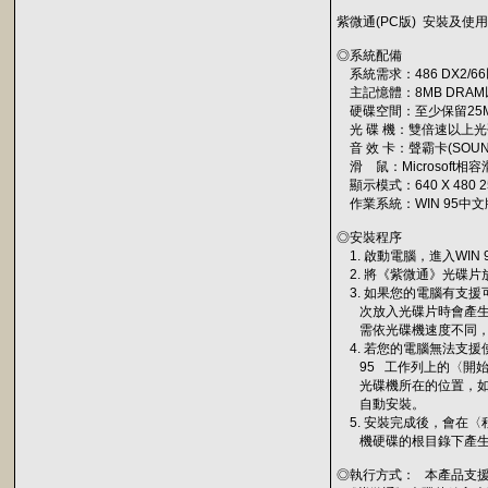
紫微通(PC版) 安裝及使
◎系統配備
系統需求：486 DX2/66
主記憶體：8MB DRAM
硬碟空間：至少保留25
光 碟 機：雙倍速以上光
音 效 卡：聲霸卡(SOUN
滑 鼠：Microsoft相
顯示模式：640 X 480 
作業系統：WIN 95中文
◎安裝程序
1. 啟動電腦，進入WIN 
2. 將《紫微通》光碟片
3. 如果您的電腦有支援可
次放入光碟片時會產生自
需依光碟機速度不同，讀
4. 若您的電腦無法支援使
95 工作列上的〈開始〉鍵
光碟機所在的位置，如光
自動安裝。
5. 安裝完成後，會在
機硬碟的根目錄下產生〈
◎執行方式： 本產品支援W