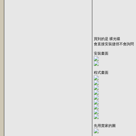
買到的是 裸光碟
會直接安裝捷徑不會詢問
安裝畫面
程式畫面
先用賣家的圖