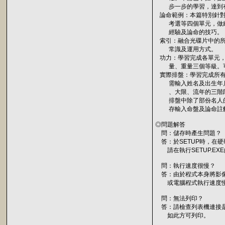
步一步的學習，達到有
論命範例：本篇特別針對
考選等四個單元，做綜
經驗及論命的技巧。
索引：融合光碟片中的所
常識及運用方式。
功力：學習完成各單元，
量、重量三個等級。可
實際排盤：學習完成所有
需輸入姓名及出生年月
、大限、流年的三階段
排盤中除了部份名人的
存輸入命盤及論命註解
◎問題解答
問：儲存時產生問題？
答：於SETUP時，在硬
請在執行SETUP.EXE
問：執行速度很慢？
答：由於程式本身將影像
或電腦程式執行速度慢
問：無法列印？
答：請檢查列表機連接是
如此方可列印。