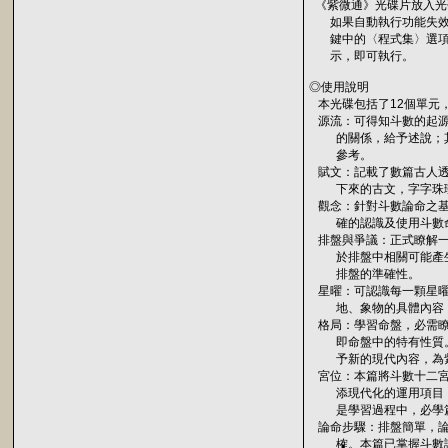
《紫微通》光碟片放入光
如果自動執行功能失效，請
鍵中的〈程式集〉選項
示，即可執行。
◎使用說明
本光碟包括了12個單元
源流：可得知斗數的起源
的關係，給予述說；其
參考。
賦文：記載了數篇古人透
下來的古文，字字珠璣
觀念：針對斗數論命之基
確的認識及使用斗數
排盤與爭議：正式瞭解一
於排盤中相關可能產生
排盤的準確性。
星曜：可認識每一顆星曜
地、象物的具體內容，
格局：學習命盤，必需瞭
即命盤中的特有性質。
予新的現代內容，為紫
宮位：本篇將斗數十二宮
添現代化的運用項目，
是學習過程中，必學
論命步驟：排盤簡單，論
榷。本篇已掌握斗數論