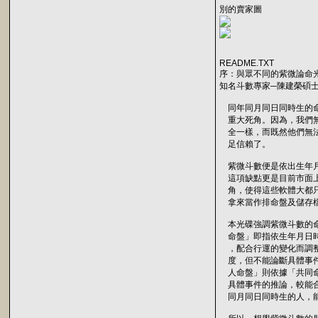
別的賣家圖
README.TXT
序：與眾不同的紫微論命
知名斗數專家─陳建榮碩
同年同月同日同時生的命
重大死角。因為，我們無
全一樣，而既然他們無法
足信賴了。
紫微斗數便是依出生年月
這項缺點更是目前市面上
角，使得這些軟體大都只
拿來當作排命盤及儲存
本光碟強調紫微斗數的命
命盤」即指依生年月日時
，配合行運的變化而調整
度，但不能論斷具體事件
人命盤」則依據「共同命
具體事件的推論，較能合
同月同日同時生的人，能