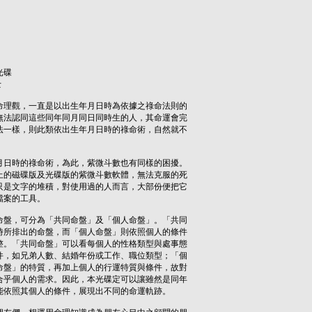
光碟
士
理觀，一直是以出生年月日時為依據之祿命法則的
法認同這些同年同月同日同時生的人，其命運會完
一樣，則此類依出生年月日時的祿命術，自然就不
日時的祿命術，為此，紫微斗數也有同樣的困擾。
的磁碟版及光碟版的紫微斗數軟體，無法克服的死
是文字的堆積，對使用過的人而言，大部份便把它
檔案的工具。
盤，可分為「共同命盤」及「個人命盤」。「共同
所排出的命盤，而「個人命盤」則依照個人的條件
。「共同命盤」可以看每個人的性格類型與處事態
，如兄弟人數、結婚年份或工作、職位類型；「個
盤」的特質，再加上個人的行運特質與條件，故對
乎個人的需求。因此，本光碟定可以讓雖然是同年
依照其個人的條件，展現出不同的命運軌跡。