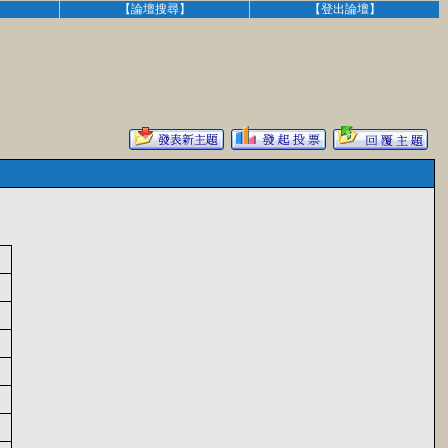
】
【論壇搜尋】
【登出論壇】