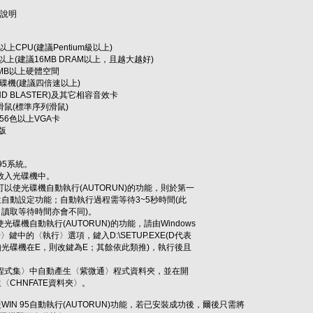
用說明
以上CPU(建議Pentium級以上)
以上(建議16MB DRAM以上，且越大越好)
MB以上硬體空間
碟機(建議四倍速以上)
D BLASTER)及其它相容音效卡
容滑鼠(標準序列滑鼠)
256色以上VGA卡
版
95系統。
放入光碟機中。
以使光碟機自動執行(AUTORUN)的功能，則於第一
動設定功能；自動執行過程需等待3~5秒時間(此
取等待時間亦會不同)。
光碟機自動執行(AUTORUN)的功能，請由Windows
中的〈執行〉選項，鍵入D:\SETUP.EXE(D代表
碟機在E，則改鍵為E；其餘依此類推)，執行後且
〈程式集〉中自動產生〈紫微通〉程式資料夾，並在開
CHNFATE資料夾〉。
IN 95自動執行(AUTORUN)功能，若已安裝成功後，爾後只需將