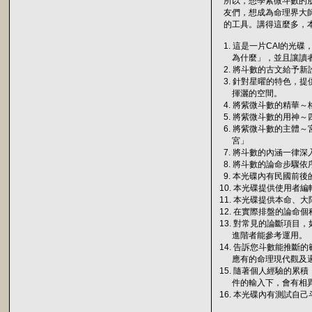
所以，想學紫微斗數的朋
友們，想成為命理界大師
的工具。講得這麼多，本
1. 這是一片CAI的光
為什麼」，並且讓讀者
2. 將斗數的古文給予新
3. 針對星曜的特色，
揮灑的空間。
4. 將紫微斗數的精華～
5. 將紫微斗數的用神～
6. 將紫微斗數的主體
宮」
7. 將斗數的內涵一律
8. 將斗數的論命步驟
9. 本光碟內有民國前
10. 本光碟提供使用者
11. 本光碟提供本命、
12. 在實際排盤的論命
13. 對常見的論斷項目
進階者能參考運用。
14. 告訴您斗數能推斷
應有的命理現代觀及邏
15. 隨著個人經驗的累
件的輸入下，會有相異
16. 本光碟內有測試自