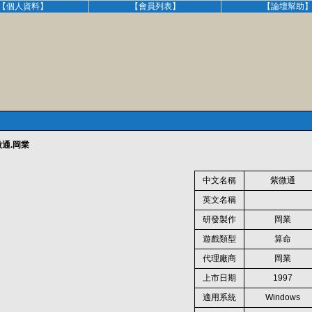
【個人資料】
【會員列表】
【論壇幫助
通.岡業
中文名稱
紫微通
英文名稱
研發製作
岡業
遊戲類型
算命
代理廠商
岡業
上市日期
1997
適用系統
Windows