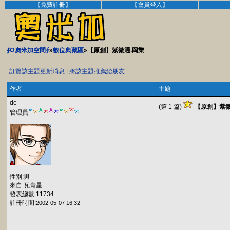
【免費註冊】
【會員登入】
∮Ω奧米加空間∮
»
數位典藏區
»【原創】紫微通.岡業
訂覽該主題更新消息
|
將該主題推薦給朋友
作者
主題
dc
(第 1 篇)
【原創】紫微
管理員
性別:男
來自:瓦肯星
發表總數:11734
註冊時間:
2002-05-07 16:32