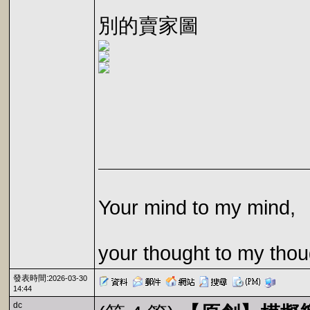
別的賣家圖
Your mind to my mind,
your thought to my thou
發表時間:
2026-03-30
14:44
dc