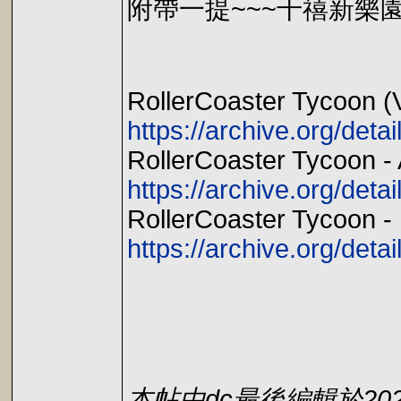
附帶一提~~~千禧新樂園
RollerCoaster Tycoon (V
https://archive.org/det
RollerCoaster Tycoon - 
https://archive.org/det
RollerCoaster Tycoon -
https://archive.org/det
本帖由dc最後編輯於2026-0