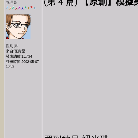
(第 4 篇)
【原創】模擬樂園20
管理員
性別:男
來自:瓦肯星
發表總數:11734
註冊時間:
2002-05-07
16:32