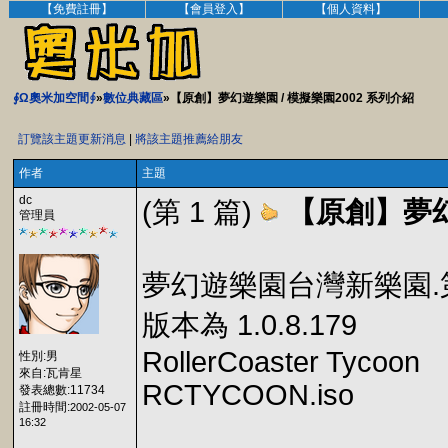
【免費註冊】
【會員登入】
【個人資料】
∮Ω奧米加空間∮
»
數位典藏區
»【原創】夢幻遊樂園 / 模擬樂園2002 系列介紹
訂覽該主題更新消息
|
將該主題推薦給朋友
作者
主題
dc
(第 1 篇)
【原創】夢幻
管理員
夢幻遊樂園台灣新樂園.第三波 
版本為 1.0.8.179
RollerCoaster Tycoon
性別:男
來自:瓦肯星
RCTYCOON.iso
發表總數:11734
註冊時間:
2002-05-07
16:32