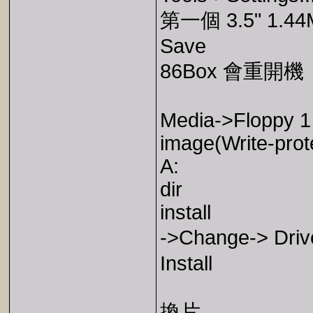
第一個 3.5" 1.44M
Save
86Box 會重開機
Media->Floppy 1 
image(Write-prot
A:
dir
install
->Change-> Dr
Install
換片