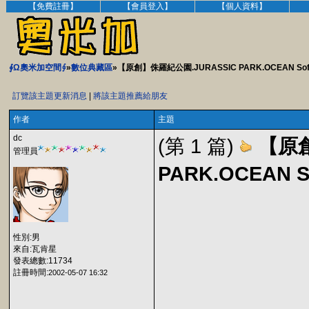
【免費註冊】
【會員登入】
【個人資料】
∮Ω奧米加空間∮
»
數位典藏區
»【原創】侏羅紀公園.JURASSIC PARK.OCEAN Soft
訂覽該主題更新消息
|
將該主題推薦給朋友
作者
主題
dc
(第 1 篇)
【原創
管理員
PARK.OCEAN S
性別:男
來自:瓦肯星
發表總數:11734
註冊時間:
2002-05-07 16:32