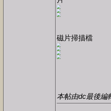
磁片掃描檔
本帖由dc最後編輯於2