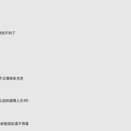
經找不到了
不太懂很多含意
上說的虛擬人生XD
借鉅額貸款還不用還