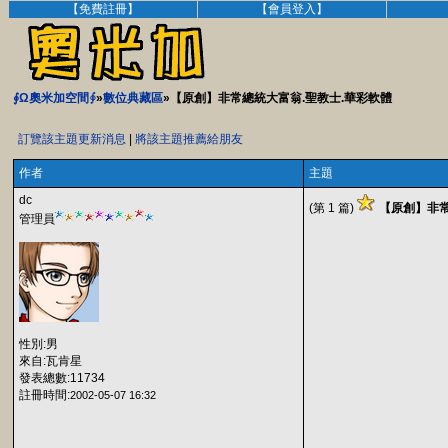
【免費註冊】
【會員登入】
∮Ω奧米加空間∮
»
數位典藏區
»【原創】非常總統大富翁.聖教士.華彩軟體
訂覽該主題更新消息
|
將該主題推薦給朋友
作者
主題
dc
(第 1 篇)
【原創】非常
管理員
性別:男
來自:瓦肯星
發表總數:11734
註冊時間:
2002-05-07 16:32