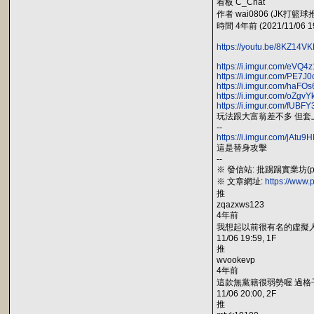
看板 C_Chat
作者 wai0806 (JK打籃球
時間 4年前 (2021/11/06 19
https://youtu.be/8KZ14
https://i.imgur.com/eVQ4z
https://i.imgur.com/PE7J0
https://i.imgur.com/haFOs
https://i.imgur.com/oZgvYk
https://i.imgur.com/fUBFY
玩法跟大富翁差不多 但套
--
https://i.imgur.com/jAtu9H
這是替身攻擊
--
※ 發信站: 批踢踢實業坊(ptt.c
※ 文章網址:
https://www.
推
zqazxws123
4年前
我想起以前很有名的虛擬
11/06 19:59, 1F
推
wvookevp
4年前
這款無黨籍很弱勢喔 過格
11/06 20:00, 2F
推