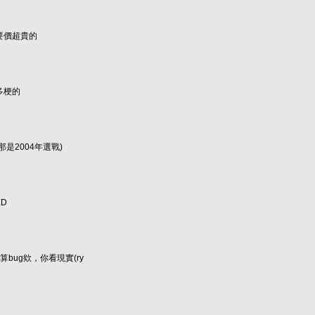
要價超貴的
多梗的
是2004年選戰)
XD
bug欸，你看現實(ry