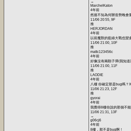
→
MarchelKaton
4年前
然後不知為何辦造勢晚會
11/06 20:55, 9F
推
HERJORDAN
4年前
以前魔獸的藍綠大戰也蠻
11/06 21:00, 10F
推
mattc123456c
4年前
好像沒有兩顆子彈(我知道那
11/06 21:00, 11F
推
LAODIE
4年前
八樓 你確定那是bug嗎？
11/06 21:23, 12F
推
gyorai
4年前
我覺得8樓你說的那個不能算
11/06 21:31, 13F
→
g06cj6
4年前
8樓，那不是bug啊！