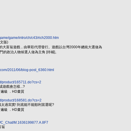
o/game/game/intro/ch/c43/rich2000.htm
文版)
品的大富翁遊戲，由華彩代理發行。遊戲以台灣2000年總統大選做為
的政治人物候選人做為主角 [待補]。
.com/2011/06/blog-post_6360.html
net/product/165711.do?cs=2
遊戲會怎樣...?
普遍級 ．HD畫質
net/product/168581.do?cs=2
戲太過寫實! 到底能不能順利當選呢?
普遍級 ．HD畫質
bs/C_Chat/M.1636199877.A.8F7
富翁