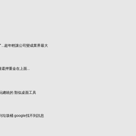
...超年輕讓公司變成業界最大
還押重金在上面...
玩總統的 類似桌面工具
垃圾桶 google找不到訊息