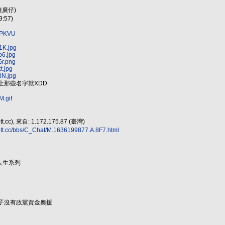
推廣仔)
:57)
VKPKVU
1K.jpg
o6.jpg
6r.png
t.jpg
3N.jpg
上那些名字就XDD
M.gif
c), 來自: 1.172.175.87 (臺灣)
ptt.cc/bbs/C_Chat/M.1636199877.A.8F7.html
人生系列
子沒有政黨資金奧援