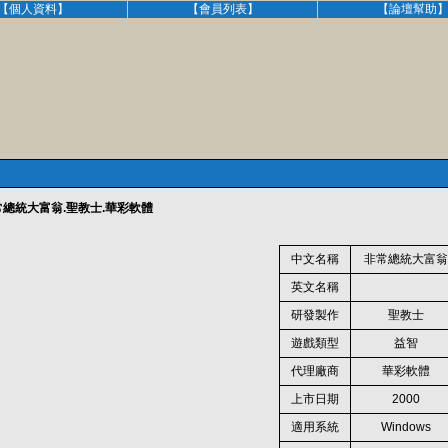
【個人資料】
【會員列表】
【論壇幫助
總統大富翁.聖教士.華彩軟體
中文名稱
非常總統大富
英文名稱
研發製作
聖教士
遊戲類型
益智
代理廠商
華彩軟體
上市日期
2000
適用系統
Windows