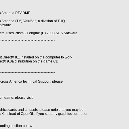
oss America README
s America (TM) ValuSoft, a division of THQ.
oftware
re, uses Prism3D engine (C) 2003 SCS Software
***************************************
t DirectX 8.1 installed on the computer to work
rectX 9.0a distribution on the game CD
***************************************
Across America technical Support, please
 on game, please visit:
phics cards and chipsets, please note that you may be
ctX instead of OpenGL. If you see any graphics corruption,
.
ooting section below.