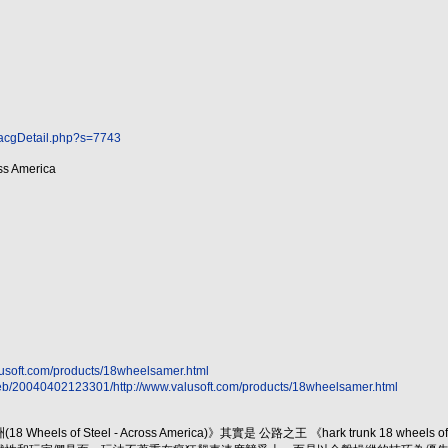
/acgDetail.php?s=7743
oss America
lusoft.com/products/18wheelsamer.html
web/20040402123301/http://www.valusoft.com/products/18wheelsamer.html
eels of Steel - Across America)》其實是 公路之王 《hark trunk 