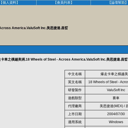
【個人資料】
【會員列表】
【論壇幫助
ross America.ValuSoft Inc.美思捷達.昌晢
橫越美洲.18 Wheels of Steel - Across America.ValuSoft Inc.美思捷達.昌晢
中文名稱
爆走卡車之橫越
英文名稱
18 Wheels of Steel - Acr
研發製作
ValuSoft Inc
遊戲類型
賽車
代理廠商
美思捷達(MEX) /
上市日期
2004/07/30
適用系統
Windows