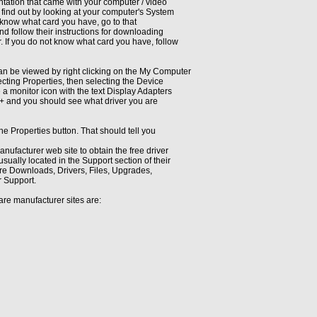
ntation that came with your computer / video
find out by looking at your computer's System
y know what card you have, go to that
nd follow their instructions for downloading
. If you do not know what card you have, follow
an be viewed by right clicking on the My Computer
ecting Properties, then selecting the Device
 a monitor icon with the text Display Adapters
the + and you should see what driver you are
the Properties button. That should tell you
nufacturer web site to obtain the free driver
sually located in the Support section of their
 are Downloads, Drivers, Files, Upgrades,
r Support.
re manufacturer sites are: