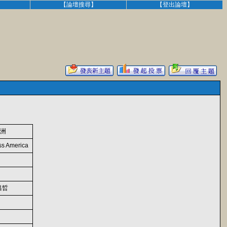
】
【論壇搜尋】
【登出論壇】
美洲
oss America
 昌晢