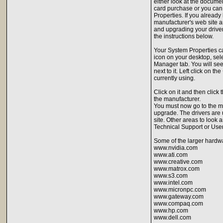
either look at the docume
card purchase or you can 
Properties. If you alread
manufacturer's web site a
and upgrading your driver
the instructions below.
Your System Properties c
icon on your desktop, sel
Manager tab. You will see
next to it. Left click on 
currently using.
Click on it and then click 
the manufacturer.
You must now go to the ma
upgrade. The drivers are u
site. Other areas to look
Technical Support or Use
Some of the larger hardwa
www.nvidia.com
www.ati.com
www.creative.com
www.matrox.com
www.s3.com
www.intel.com
www.micronpc.com
www.gateway.com
www.compaq.com
www.hp.com
www.dell.com