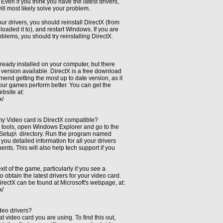
ven if you think you have the latest drivers,
ill most likely solve your problem.
r drivers, you should reinstall DirectX (from
oaded it to), and restart Windows. If you are
blems, you should try reinstalling DirectX.
already installed on your computer, but there
version available. DirectX is a free download
end getting the most up to date version, as it
your games perform better. You can get the
ebsite at:
x/
my Video card is DirectX compatible?
 tools, open Windows Explorer and go to the
\Setup\ directory. Run the program named
 you detailed information for all your drivers
nts. This will also help tech support if you
xit of the game, particularly if you see a
 obtain the latest drivers for your video card.
irectX can be found at Microsoft's webpage, at:
x/
deo drivers?
t video card you are using. To find this out,