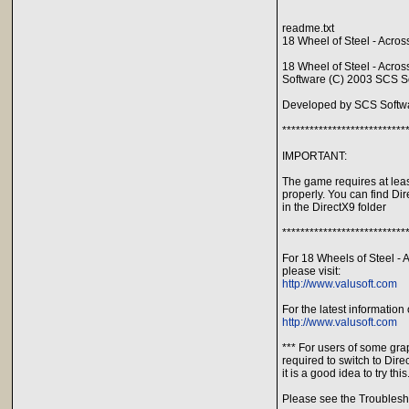
readme.txt
18 Wheel of Steel - Acr
18 Wheel of Steel - Acros
Software (C) 2003 SCS S
Developed by SCS Softwa
***************************
IMPORTANT:
The game requires at leas
properly. You can find Di
in the DirectX9 folder
***************************
For 18 Wheels of Steel - 
please visit:
http://www.valusoft.com
For the latest information
http://www.valusoft.com
*** For users of some gra
required to switch to Dire
it is a good idea to try this
Please see the Troublesh