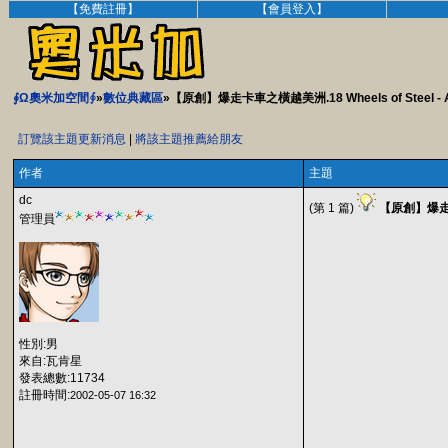
【免費註冊】
【會員登入】
∮Ω奧米加空間∮
»
數位典藏區
»【原創】爆走卡車之橫越美洲.18 Wheels of Steel - Ac
訂覽該主題更新消息
|
將該主題推薦給朋友
作者
主題
dc
(第 1 篇)
【原創】爆走卡車之
管理員
性別:男
來自:瓦肯星
發表總數:11734
註冊時間:
2002-05-07 16:32