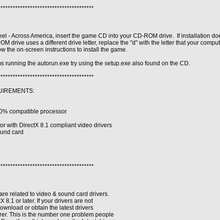
***************************************
teel - Across America, insert the game CD into your CD-ROM drive. If installation d
M drive uses a different drive letter, replace the "d" with the letter that your compu
ow the on-screen instructions to install the game.
s running the autorun.exe try using the setup.exe also found on the CD.
***************************************
UIREMENTS:
00% compatible processor
r with DirectX 8.1 compliant video drivers
ound card
***************************************
e related to video & sound card drivers.
8.1 or later. If your drivers are not
download or obtain the latest drivers
rer. This is the number one problem people