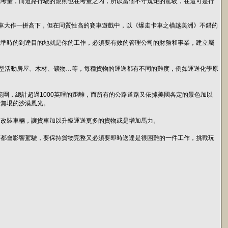
先考量，而道路行駛的規則也在考量之內，所以當個不守規矩的駕駛，在這可是行
和賽車大作一拼高下，但在同質性高的賽車遊戲中，以《爆走卡車之橫越美洲》不錯的
準時的到達目的地就是你的工作，必須要有效的管理公司的財務和事業，建立屬
型活動房屋、木材、礦物…等，每種貨物的運送都有不同的難度，例如運送化學原
圍，總計超過1000英哩的距離，而所有的公路道路又依據美國各定的景色加以
望無垠的沙漠風光。
改裝車輛，讓貨車加以升級運送更多的貨物或是增加馬力。
都會影響駕駛，要保持貨物完整又必須要即時送達是很困難的一件工作，挑戰玩