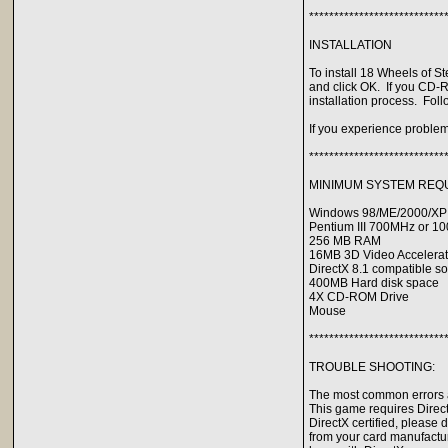
***************************
INSTALLATION
To install 18 Wheels of S
and click OK. If you CD-RO
installation process. Foll
If you experience problem
***************************
MINIMUM SYSTEM REQ
Windows 98/ME/2000/XP
Pentium III 700MHz or 1
256 MB RAM
16MB 3D Video Accelerato
DirectX 8.1 compatible s
400MB Hard disk space
4X CD-ROM Drive
Mouse
***************************
TROUBLE SHOOTING:
The most common errors ar
This game requires DirectX 
DirectX certified, please 
from your card manufactu