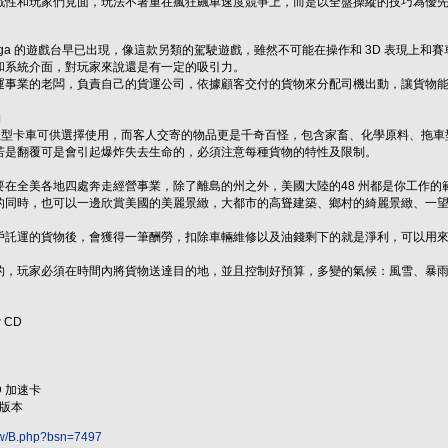
戲性和玩家們見面，玩法不著重在瘋狂飆車速度競爭上，而是以全盤操縱的技巧為優
a 的遊戲台早已出現，像這款另類的駕駛遊戲，雖然不可能在操作和 3D 表現上
和系統介面，對玩家來說還是有一定的吸引力。
業的老闆，負責自己的貨運公司，依據顧客交付的貨物來分配司機出動，讓貨物能
物
巨型卡車可供選擇使用，而客人交寄的物品更是千奇百怪，包含家畜、化學原料、拖車
若是翻覆可是會引起爆炸失去生命的，必須注意每種貨物的特性及限制。
全美各地四處奔走經營事業，除了離島的州之外，美國大陸的48 州都是你工作的範
的同時，也可以一邊欣賞美國的美麗景緻，大都市的高聳建築、鄉村的綺麗景緻、一
運的貨物後，會獲得一筆酬勞，扣除車輛維修以及油錢剩下的就是淨利，可以用來
玩家必須在時間內將貨物送達目的地，並且控制好預算，多變的氣候：風雪、暴雨
 CD
D 加速卡
上版本
.tw/B.php?bsn=7497