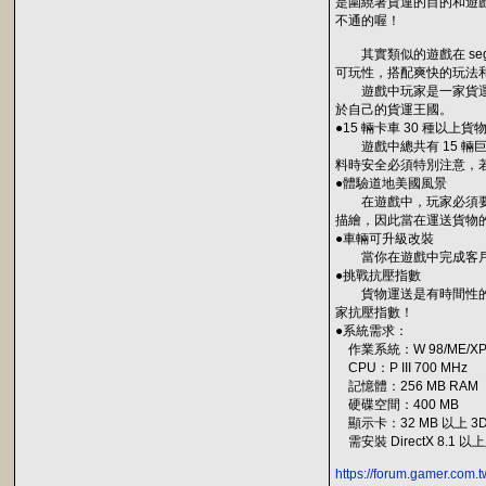
是圍繞著貨運的目的和遊
不通的喔！
其實類似的遊戲在 seg
可玩性，搭配爽快的玩法
遊戲中玩家是一家貨運事
於自己的貨運王國。
●15 輛卡車 30 種以上貨
遊戲中總共有 15 輛
料時安全必須特別注意，
●體驗道地美國風景
在遊戲中，玩家必須要在
描繪，因此當在運送貨物
●車輛可升級改裝
當你在遊戲中完成客戶託
●挑戰抗壓指數
貨物運送是有時間性的，
家抗壓指數！
●系統需求：
作業系統：W 98/ME/XP
CPU：P III 700 MHz
記憶體：256 MB RAM
硬碟空間：400 MB
顯示卡：32 MB 以上 3
需安裝 DirectX 8.1 以
https://forum.gamer.com