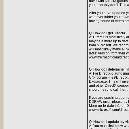
have with DirectX games. E
you probably don't. This w
After you have updated you
whatever folder you downl
having sound or video pro
Q: How do I get DirectX?
A: DirectX is most likely 
may be a more up to date 
from Microsoft. We recomm
will most likely make all 
latest version from their w
www.microsoft.com/direct
Q: How do I determine if 
A: For DirectX diagnosing
C:\Program Files\DirectX
Dxdiag.exe. This will give
and other DirectX compone
should need to call them.
If you are crashing upon e
DDRAW error, please try to
More up-to-date info on D
www.microsoft.com/direct
Q: How do I update my vi
A: You must first know wha