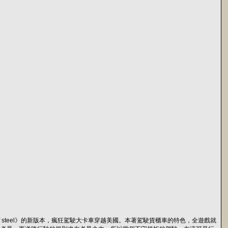
18 wheels of steel》的新版本，瘋狂駕駛大卡車穿越美國。本著駕駛貨櫃車的特色，全遊戲就