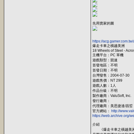
先用賣家的圖
https://acg.gamer.com.tw
爆走卡車之橫越美洲
18 Wheels of Steel - Acr
主機平台：PC 單機
遊戲類型：競速
首發地區：不明
首發日期：不明
台灣發售：2004-07-30
遊戲售價：NT 299
遊戲人數：1人
作品分級：不明
製作廠商：ValuSoft, Inc.
發行廠商：
代理廠商：美思捷達/昌晢
官方網站：
http://www.va
https://web.archive.org/
介紹
《爆走卡車之橫越美洲(18 Wh