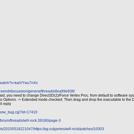
m/watch?v=kaiVYwu7nXs
p/dxwnd/discussion/general/thread/e8ea89e938/
d, you need to change Direct3D(2)/Force Vertex Proc. from default to software sy
 to Options. -> Extended mode checked. Then drag and drop the executable to the
ll reply
/show_bug.cgi?id=17410
/forum/threads/will-rock.39180/page-3
web/20150518221047/https://ag.ru/games/will-rock/patches/10303