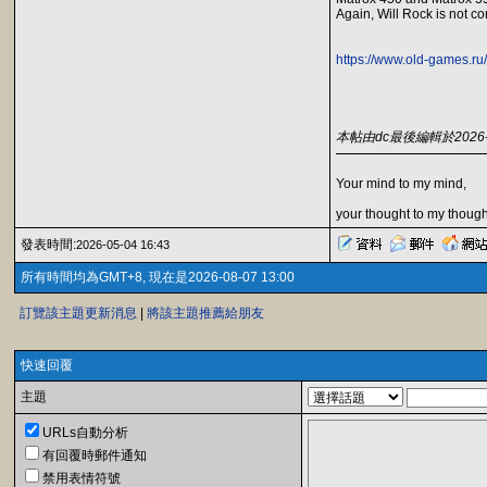
Again, Will Rock is not co
https://www.old-games.r
本帖由dc最後編輯於2026-05
Your mind to my mind,
your thought to my though
發表時間:
2026-05-04 16:43
所有時間均為GMT+8, 現在是2026-08-07 13:00
訂覽該主題更新消息
|
將該主題推薦給朋友
快速回覆
主題
URLs自動分析
有回覆時郵件通知
禁用表情符號