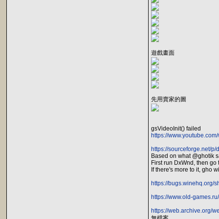
遊戲畫面
先用賣家的圖
gsVideoInit() failed
https://www.youtube.co
https://sourceforge.net/
Based on what @ghotik sai
First run DxWnd, then go
If there's more to it, gho wi
https://bugs.winehq.org
https://www.old-games.ru
https://web.archive.org/
無檔案