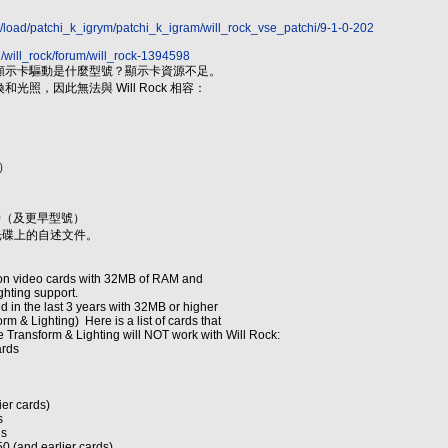
su/load/patchi_k_igrym/patchi_k_igram/will_rock_vse_patchi/9-1-0-202
u/will_rock/forum/will_rock-1394598
顯示卡驅動是什麼型號？顯示卡資源不足。
照，因此無法與 Will Rock 相容：
型）
x 550（及更早型號）
k 光碟上的自述文件。
n on video cards with 32MB of RAM and
hting support.
d in the last 3 years with 32MB or higher
m & Lighting) Here is a list of cards that
Transform & Lighting will NOT work with Will Rock:
ards
ier cards)
s
ds
0 (and earlier cards)