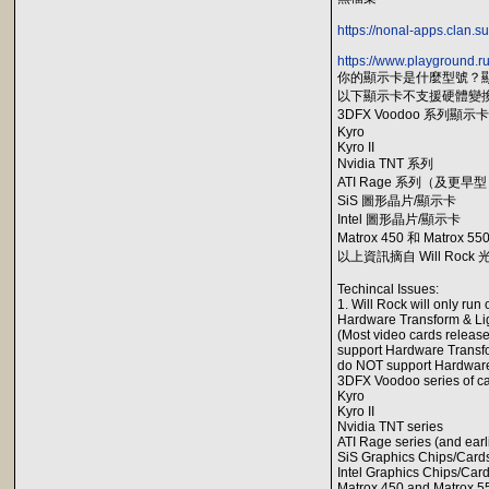
https://nonal-apps.clan.
https://www.playground.r
你的顯示卡是什麼型號？
以下顯示卡不支援硬體變換和光
3DFX Voodoo 系列顯示卡
Kyro
Kyro II
Nvidia TNT 系列
ATI Rage 系列（及更早
SiS 圖形晶片/顯示卡
Intel 圖形晶片/顯示卡
Matrox 450 和 Matro
以上資訊摘自 Will Roc
Techincal Issues:
1. Will Rock will only ru
Hardware Transform & Lig
(Most video cards release
support Hardware Transfor
do NOT support Hardware 
3DFX Voodoo series of c
Kyro
Kyro II
Nvidia TNT series
ATI Rage series (and earl
SiS Graphics Chips/Card
Intel Graphics Chips/Car
Matrox 450 and Matrox 55