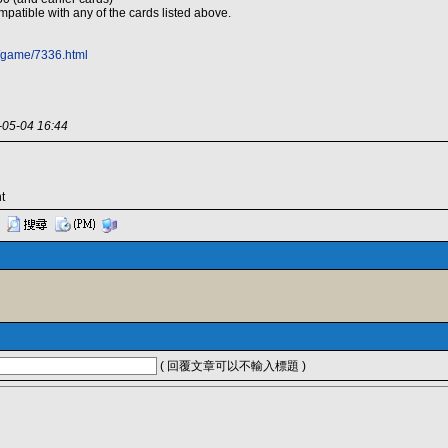
mpatible with any of the cards listed above.
u/game/7336.html
-04 16:44
t
( 回覆文章可以不輸入標題 )