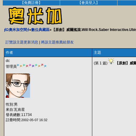
【免費註冊】
【會員登入】
∮Ω奧米加空間∮
»
數位典藏區
»【原創】威爾搖滾.Will Rock.Saber Interactive.Ubis
訂覽該主題更新消息
|
將該主題推薦給朋友
作者
主題
dc
(第 1 篇)
【原創】威爾搖滾.W
管理員
性別:男
來自:瓦肯星
發表總數:11734
註冊時間:
2002-05-07 16:32