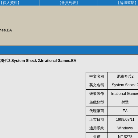
【個人資料】
【會員列表】
【論壇幫助
mes.EA
.System Shock 2.Irrational Games.EA
中文名稱
網絡奇兵2
英文名稱
System Shock 
研發製作
Irrational Game
遊戲類型
射擊
代理廠商
EA
上市日期
1999/08/11
適用系統
Windows
售價
NT $278