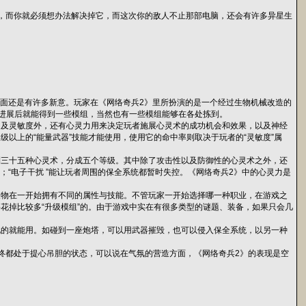
，而你就必须想办法解决掉它，而这次你的敌人不止那部电脑，还会有许多异星生
方面还是有许多新意。玩家在《网络奇兵2》里所扮演的是一个经过生物机械改造的
大进展后就能得到一些模组，当然也有一些模组能够在各处拣到。
力及灵敏度外，还有心灵力用来决定玩者施展心灵术的成功机会和效果，以及神经
以上的“能量武器”技能才能使用，使用它的命中率则取决于玩者的“灵敏度”属
到三十五种心灵术，分成五个等级。其中除了攻击性以及防御性的心灵术之外，还
；“电子干扰 ”能让玩者周围的保全系统都暂时失控。《网络奇兵2》中的心灵力是
人物在一开始拥有不同的属性与技能。不管玩家一开始选择哪一种职业，在游戏之
花掉比较多“升级模组”的。由于游戏中实在有很多类型的谜题、装备，如果只会几
见的就能用。如碰到一座炮塔，可以用武器摧毁，也可以侵入保全系统，以另一种
终都处于提心吊胆的状态，可以说在气氛的营造方面，《网络奇兵2》的表现是空