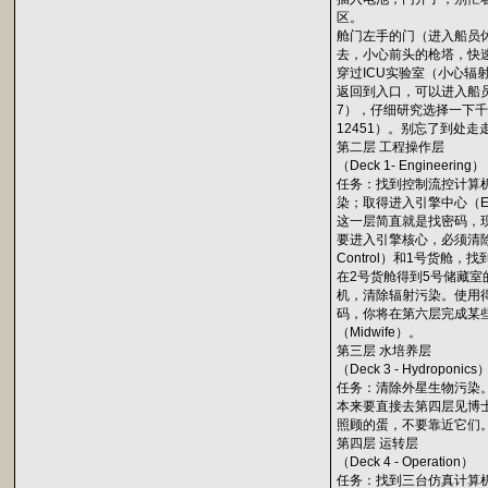
区。
舱门左手的门（进入船员休闲区
去，小心前头的枪塔，快
穿过ICU实验室（小心辐
返回到入口，可以进入船员休闲
7），仔细研究选择一下千万
12451）。别忘了到处
第二层 工程操作层
（Deck 1- Engineering）
任务：找到控制流控计算机（
染；取得进入引擎中心（E
这一层简直就是找密码，现将各个密码罗
要进入引擎核心，必须清除
Control）和1号货舱，找
在2号货舱得到5号储藏室
机，清除辐射污染。使用
码，你将在第六层完成某
（Midwife）。
第三层 水培养层
（Deck 3 - Hydroponics
任务：清除外星生物污染。找
本来要直接去第四层见博士
照顾的蛋，不要靠近它们
第四层 运转层
（Deck 4 - Operation）
任务：找到三台仿真计算机，并