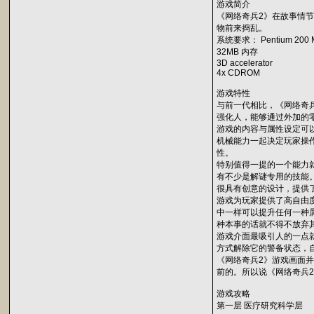
游戏简介
《网络奇兵2》在故事情
物前来捣乱。
系统要求： Pentium 200 
32MB 内存
3D accelerator
4x CDROM
游戏特性
与前一代相比，《网络奇
强化人，能够通过外加的
游戏的内容与属性设定可
机械能力一起决定玩家操
性。
特别值得一提的一个能力
有不少是解谜专用的技能。
很具有创意的设计，提供
游戏为玩家提供了高自由
中一样可以提升任何一种
种本事的话就不得不放弃
游戏介面最吸引人的一点
方式解除它的警备状态，
《网络奇兵2》游戏画面
前的。所以说《网络奇兵
游戏攻略
第一层 医疗研究科学层