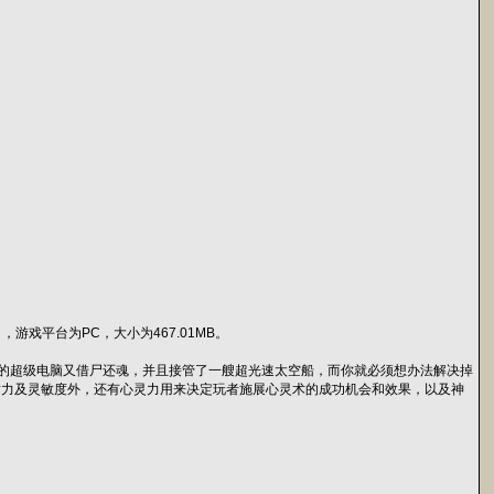
日，游戏平台为PC，大小为467.01MB。
已经死亡的超级电脑又借尸还魂，并且接管了一艘超光速太空船，而你就必须想办法解决掉
耐力及灵敏度外，还有心灵力用来决定玩者施展心灵术的成功机会和效果，以及神