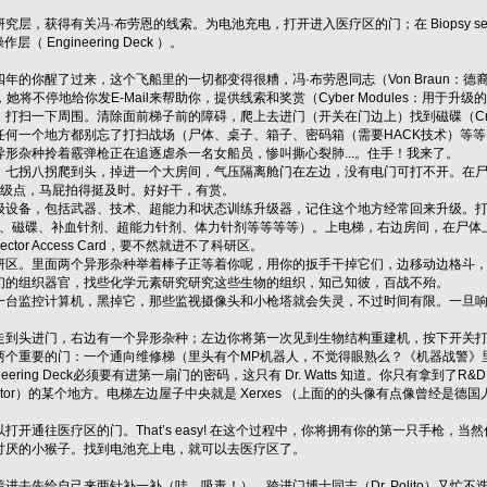
，获得有关冯·布劳恩的线索。为电池充电，打开进入医疗区的门；在 Biopsy section 
（ Engineering Deck ）。
年的你醒了过来，这个飞船里的一切都变得很糟，冯·布劳恩同志（Von Braun：德
的声音，她将不停地给你发E-Mail来帮助你，提供线索和奖赏（Cyber Modules：用于升级
扫一下周围。清除面前梯子前的障碍，爬上去进门（开关在门边上）找到磁碟（Cryogeni
任何一个地方都别忘了打扫战场（尸体、桌子、箱子、密码箱（需要HACK技术）等
形杂种拎着霰弹枪正在追逐虐杀一名女船员，惨叫撕心裂肺...。住手！我来了。
，七拐八拐爬到头，掉进一个大房间，气压隔离舱门在左边，没有电门可打不开。在尸
四个升级点，马屁拍得挺及时。好好干，有赏。
级设备，包括武器、技术、超能力和状态训练升级器，记住这个地方经常回来升级。打
、铠甲、磁碟、补血针剂、超能力针剂、体力针剂等等等等）。上电梯，右边房间，在尸体
ector Access Card，要不然就进不了科研区。
研区。里面两个异形杂种举着棒子正等着你呢，用你的扳手干掉它们，边移动边格斗
们的组织器官，找些化学元素研究研究这些生物的组织，知己知彼，百战不殆。
一台监控计算机，黑掉它，那些监视摄像头和小枪塔就会失灵，不过时间有限。一旦
走到头进门，右边有一个异形杂种；左边你将第一次见到生物结构重建机，按下开关
两个重要的门：一个通向维修梯（里头有个MP机器人，不觉得眼熟么？《机器战警》
ring Deck必须要有进第一扇门的密码，这只有 Dr. Watts 知道。你只有拿到了R&D Acce
 Sector）的某个地方。电梯左边屋子中央就是 Xerxes （上面的的头像有点像曾
开通往医疗区的门。That’s easy! 在这个过程中，你将拥有你的第一只手枪，当然
讨厌的小猴子。找到电池充上电，就可以去医疗区了。
进去先给自己来两针补一补（哇，吸毒！）。跨进门博士同志（Dr. Polito）又