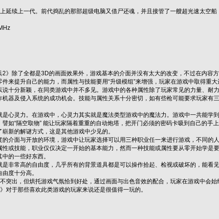
节上延续上一代。前代捣乱的那部超级电脑又借尸还魂，并且接管了一艘超光速太空船
MHz
兵2》除了全都是3D的画面效果外，游戏基本的介面并没有太大的改变，不过在内容
零件来提升自己的能力，而属性与技能要用“升级模组”来增强，玩家在游戏中取得重
以说十分新颖，在同类游戏中并不多见。游戏中的各种属性除了玩家常见的力量、耐
作机器及侵入系统的成功机会。技能与属性关系十分密切，如有些枪可能要求玩家有三级
就是心灵力。在游戏中，心灵力其实就是魔法类型游戏中的魔法力。游戏中一共能学
譬如“隔空取物” 能让玩家隔着重重的自动炮塔，把开门必须的密码卡吸到自己的手上
了崭新的解谜方式，这是其他游戏中少见的。
度的介面与开放的环境，游戏中让玩家选择可以用三种职业任一来进行游戏，不同的
属性或技能，职业仅仅决定一开始的基本能力，然而一种技能或属性要从零开始学是要
其中的一些好东西。
就是非常高的自由度，几乎所有的背景道具都是可以操作拾起、检视或破坏的，能看
自由度十分高。
并不突出，但烘托游戏气氛恰到好处，通过画面与出色音效的配合，玩家在游戏中会始
2》对于那些喜欢此类游戏的玩家来说还是很值得一玩的。