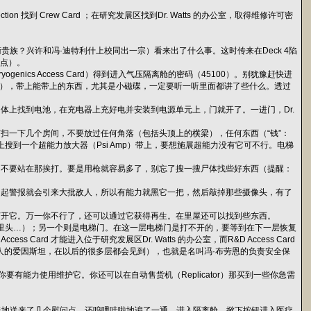
找到 Crew Card ；在研究发展区找到Dr. Watts 的办公室，取得维修许可密
裔贵族？兴许和冯·迪特利什上校同出一宗）看来出了什么事。这时传来在Deck 4陷
的点）。
cs Access Card）得到进入气压隔离舱的密码（45100）。别犹豫赶快进
等），带上能带上的东西，尤其是小磁碟，一定要听一听里面都讲了些什么。透过
体上找到电池，在充电器上充好电并安装到电源单元上，门就开了。一进门，Dr.
扫一下几个房间，不要放过任何角落（包括头顶上的横梁），任何东西（“钱”：
上搜到一个超能力放大器（Psi Amp）带上，要想施展超能力没有它可不行。电梯
，不要站在那挨打。要是用枪就容易多了，别忘了搜一搜尸体找些好东西（提醒：
响起警报就会引来大批敌人，所以有能力就黑它一把，然后敲掉那些摄像头，有了
打开它。万一你不行了，还可以通过它获得再生。在里屋还可以找到些东西。
里头…）；另一个则是电梯门。在这一层电梯门是打不开的，要等到在下一层恢复
ss Card 才能进入位于研究发展区Dr. Watts 的办公室，而R&D Access Card
经是德国人的爱因斯坦，在以后的很多层都会见到），也就是名叫冯·布劳恩的负责安全保
你要有能力使用维护它。你还可以在自动售货机（Replicator）那买到一些你急需
忙不迭地送来了几个慰问点，还呜哩哇啦地谝了一通。进入隔离舱，揿下按钮进入医疗