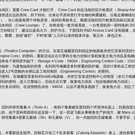
）需要 Crew Card 才能打开， Crew Card 则在活组织切片检查区（ Biopsy
速拐进左边的房间，四下转转。出来右手房间里打开生物结构重建机，沿着走廊继续
射），当心前面有两个持枪异形，保持距离射杀之。顺着活组织切片检查区的标记前进，干掉
区（Crew Lounge）了。你将发现一套升级系统，一台售货机和一部特殊的 OS 升级机。
别错过了，建议以提高火力，防护为主。下面找到 R&D Access Card 没有困难，
走走、爬爬，拾拾“破烂”，不时地“吸”上几针以保持肌体兴奋。夜正长，路也正长…
Fluidics Computer）的方法。在第五储藏室找到指定的电路板并把它安装到流控
ngine Core）的密码；重新启动左右引擎和主电力控制计算机恢复主电力供应及电
列如下：Storage 4 Code：59004；Enginerring Control Code：15016；Stor
辐射；为避免辐射的伤害，先到四号储藏室拿到笨重的防护服。流控计算机在工程控制区上层
到进入2号货舱的令牌以及工程控制区（Engineering Control）的密码。
的密码，在储藏室里拿到45m/dEx电路板，并把它安装进控制中心控制室（坐引力电梯
得到的密码，进入引擎核心，启动左右引擎，恢复电力供应（包括电梯的电力供应）
些任务后得到。在这悄悄告诉你：94834，以后不要再多跑路了。恢复电力后，别忘
）
到并研究毒素-A（Toxin-A）；将四个毒素罐安置到四个环境净化器上；到第四层去见普
的，由于某种原因得在这逗留一下。这一层是飞船从事粮食生产的地方，被 Many 占
。研究毒素A需要元素锑（Sb）和元素钒（V）。你一共能找到五罐毒素，不要手软，
重新设定程序。控制芯片在三个红衣刺客（Cyborg Assassin）身上，抓住刺客得到芯片，