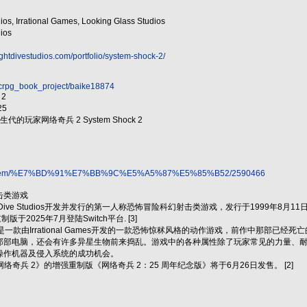
 Irrational Games, Looking Glass Studios
ios
ightdivestudios.com/portfolio/system-shock-2/
/crpg_book_project/baike18874
 2
25
生代的玩家网络奇兵 2 System Shock 2
.com/item/%E7%BD%91%E7%BB%9C%E5%A5%87%E5%85%B52/2590466
击类游戏
 Dive Studios开发并发行的第一人称恐怖冒险科幻射击类游戏，发行于1999年8月11
于2025年7月登陆Switch平台. [3]
是一款由Irrational Games开发的一款恐怖惊秫风格的动作游戏，前作中那部
那部电脑，还会有许多异星生物前来捣乱。游戏中的各种属性除了玩家常见的力量、
操作机器及侵入系统的成功机会。
网络奇兵 2》的增强重制版《网络奇兵 2：25 周年纪念版》将于6月26日发售。 [2]