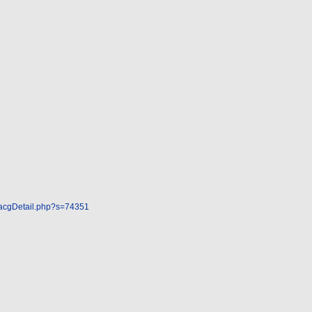
w/acgDetail.php?s=74351