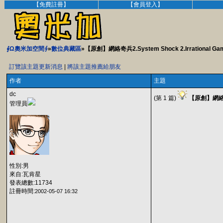
【免費註冊】
【會員登入】
∮Ω奧米加空間∮
»
數位典藏區
»【原創】網絡奇兵2.System Shock 2.Irrational Ga
訂覽該主題更新消息
|
將該主題推薦給朋友
作者
主題
dc
(第 1 篇)
【原創】網絡奇兵2
管理員
性別:男
來自:瓦肯星
發表總數:11734
註冊時間:
2002-05-07 16:32