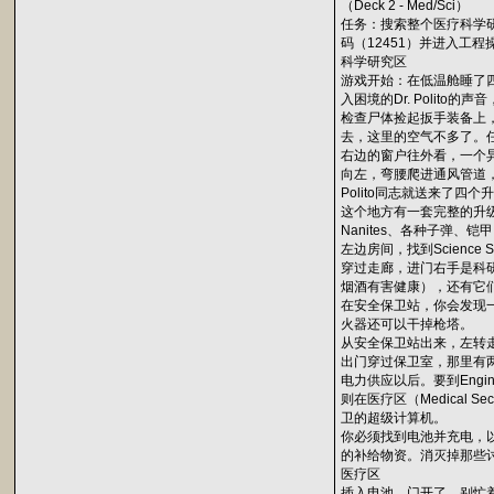
（Deck 2 - Med/Sci）
任务：搜索整个医疗科学研究层
码（12451）并进入工程操作层
科学研究区
游戏开始：在低温舱睡了四
入困境的Dr. Polito
检查尸体捡起扳手装备上，打
去，这里的空气不多了。
右边的窗户往外看，一个异
向左，弯腰爬进通风管道
Polito同志就送来了
这个地方有一套完整的升
Nanites、各种子弹
左边房间，找到Science S
穿过走廊，进门右手是科
烟酒有害健康），还有它
在安全保卫站，你会发现
火器还可以干掉枪塔。
从安全保卫站出来，左转
出门穿过保卫室，那里有
电力供应以后。要到Enginee
则在医疗区（Medical
卫的超级计算机。
你必须找到电池并充电，以打
的补给物资。消灭掉那些
医疗区
插入电池，门开了，别忙着