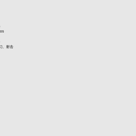
s
os
版）
幻、射击