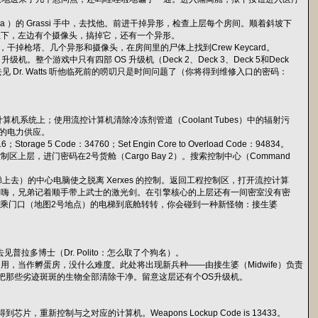
 Area ）的 Grassi 手中，去找他。前进干掉异形，检查上层每个房间。顺着斜坡下
往下，左边有个摄像头，搞掉它，还有一个异形。
枪塔、几个异形和摄像头，在房间里的尸体上找到Crew Keycard。
整个游戏中只有四部 OS 升级机（Deck 2、Deck 3、Deck 5和Deck
去见 Dr. Watts 听他临死前的唠叨只是时间问题了（你将得到维修入口的密码：
计算机系统上；使用流控计算机清除冷冻剂管道（Coolant Tubes）中的辐射污
梯的电力供应。
age 5 Code：34760；Set Engin Core to Overload Code：94834。
，进门密码在2号货舱（Cargo Bay 2）。搜索控制中心（Command
上去）的中心电脑使之脱离 Xerxes 的控制。返回工程控制区，打开流控计算
。嗨，兄弟记着顺手带上武士的激光剑。在引擎核心的上层还有一间密室没有密
了乘门口（地图2号地点）的电梯到底舱转转，你会碰到一种新怪物：接生婆
拉多博士（Dr. Polito：怎么取了个狗名）。
用，当作孵蛋房，没什么难度。此处将出现新兵种——由接生婆（Midwife）负责
把那些劣迹斑斑的生物全部清除干净。留意这层还有个OS升级机。
重新控制与之对应的计算机。Weapons Lockup Code is 13433。