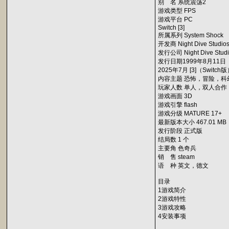
别 名 系统震荡2
游戏类型 FPS
游戏平台 PC
Switch [3]
所属系列 System Shock
开发商 Night Dive Studio
发行公司 Night Dive Studi
发行日期1999年8月11日
2025年7月 [3]（Switch
内容主题 恐怖，冒险，科
玩家人数 单人，双人合作
游戏画面 3D
游戏引擎 flash
游戏分级 MATURE 17+
最新版本大小 467.01 MB
发行阶段 正式版
结局数 1 个
主要角 色奇兵
销 售 steam
语 种 英文，德文
目录
1游戏简介
2游戏特性
3游戏攻略
4安装事项