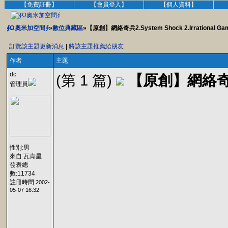
【免費註冊】
【會員登入】
【個人資料】
∮Ω奧米加空間∮
»
數位典藏區
»【原創】網絡奇兵2.System Shock 2.Irrational Ga
訂覽該主題更新消息
|
將該主題推薦給朋友
作者
主題
dc
(第 1 篇)
【原創】網絡奇兵2.S
管理員
性別:男
來自:瓦肯星
發表總
數:11734
註冊時間:
2002-
05-07 16:32