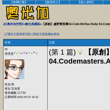
【免費註冊】
【會員登入】
【個人資料】
∮Ω奧米加空間∮
»
數位典藏區
»【原創】越野菁英賽04.Colin McRae Rally 04.Codem
訂覽該主題更新消息
|
將該主題推薦給朋友
作者
主題
dc
(第 1 篇)
【原創】越
管理員
04.Codemasters.A
性別:男
來自:瓦肯星
發表總數:11734
註冊時間:
2002-05-07 16:32