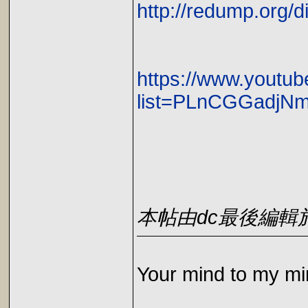
http://redump.org/d
https://www.youtub
list=PLnCGGadjN
本帖由dc最後編輯於202
Your mind to my mi