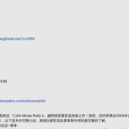
/acgDetail.php?s=5894
：不明
odemasters.com/colinmcrae04/
來說「Colin Mcrae Rally 4」越野精英賽算是經典之作！當然，四代即將在2
多，以下是本作完整介紹，將讓玩家對這款賽車新作得到最完整的了解。
車設定~養車