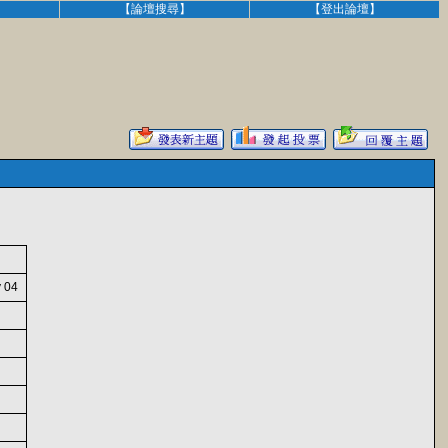
】
【論壇搜尋】
【登出論壇】
y 04