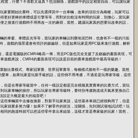
逼真程度，什麼？不喜歡太逼真？也沒關係，遊戲當中的設定相當自由，可以讓玩家
玩家要開始比賽時，可以先選擇其中一台車輛，改車的項目分為兩種，玩家可以
裝得更好更棒的車體或是引擎等等，而對於比較沒有時間的玩家，別擔心，當玩家
方便之後進行遊戲時不用再改一次的麻煩，當然，建議玩家真的想要玩改車的話，
輛的車窗、車體反光等等，當玩家的車輛沾到塵埃泥巴時，也會有不一樣的污垢
地時，遊戲的場景還會有些許的鋸齒狀，但是如果玩家是用PC版來進行遊戲，解析
，還是電腦版的CMR4略高一籌，而且PC版也完全支援了反鋸齒的畫面表現，可
車遊戲來說，CMR4的畫面表現可以說是目前的賽車遊戲當中最高等級的！
業餘比賽模式、專家冠軍賽、世界冠軍賽等，每種模式都有不一樣的樂趣。當然
你的愛車，如果玩家是玩新手級的話，這些倒不用考慮，不過若是玩專家等級，這些
，但是在專家等級當中，任何一樣設定都是完全模擬真實賽車的比賽方式，當玩
響到玩家車輛的操控，所以玩家在專家等級時，要特別考慮跑道或天氣來更換自己
這項設定大概是最大的福音吧！
這些車輛當中去修改換新，對新手玩家來說，這些基本車就已經很夠用了，但是
的玩家就要多努力囉！如果不了解零件的狀況，沒關係，先到測試場地試試吧！玩
到相同的跑道時就可以把這些零件拿出來組裝，這樣才算是專家級的玩家！當然，