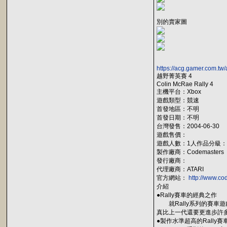
別的賣家圖
https://acg.gamer.com.tw
越野菁英賽 4
Colin McRae Rally 4
主機平台：Xbox
遊戲類型：競速
首發地區：不明
首發日期：不明
台灣發售：2004-06-30
遊戲售價：
遊戲人數：1人作品分級
製作廠商：Codemasters
發行廠商：
代理廠商：ATARI
官方網站：
http://www.c
介紹
●Rally賽車的經典之作
就Rally系列的賽車遊戲
真比上一代還要更進步許
●製作水準超高的Rally賽