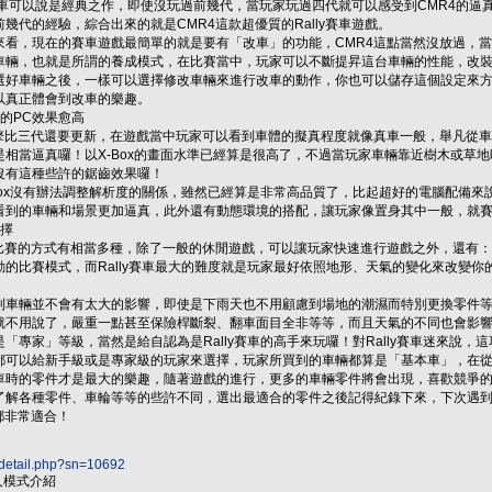
y賽車可以說是經典之作，即使沒玩過前幾代，當玩家玩過四代就可以感受到CMR4的
幾代的經驗，綜合出來的就是CMR4這款超優質的Rally賽車遊戲。
，現在的賽車遊戲最簡單的就是要有「改車」的功能，CMR4這點當然沒放過，當
車輛，也就是所謂的養成模式，在比賽當中，玩家可以不斷提昇這台車輛的性能，改
選好車輛之後，一樣可以選擇修改車輛來進行改車的動作，你也可以儲存這個設定來
以真正體會到改車的樂趣。
的PC效果愈高
比三代還要更新，在遊戲當中玩家可以看到車體的擬真程度就像真車一般，舉凡從車
是相當逼真囉！以X-Box的畫面水準已經算是很高了，不過當玩家車輛靠近樹木或草
沒有這種些許的鋸齒效果囉！
x沒有辦法調整解析度的關係，雖然已經算是非常高品質了，比起超好的電腦配備來說
看到的車輛和場景更加逼真，此外還有動態環境的搭配，讓玩家像置身其中一般，就賽
選擇
賽的方式有相當多種，除了一般的休閒遊戲，可以讓玩家快速進行遊戲之外，還有：
動的比賽模式，而Rally賽車最大的難度就是玩家最好依照地形、天氣的變化來改變
輛並不會有太大的影響，即使是下雨天也不用顧慮到場地的潮濕而特別更換零件等
就不用說了，嚴重一點甚至保險桿斷裂、翻車面目全非等等，而且天氣的不同也會影
「專家」等級，當然是給自認為是Rally賽車的高手來玩囉！對Rally賽車迷來說，
以給新手級或是專家級的玩家來選擇，玩家所買到的車輛都算是「基本車」，在從
車時的零件才是最大的樂趣，隨著遊戲的進行，更多的車輛零件將會出現，喜歡競爭
了解各種零件、車輪等等的些許不同，選出最適合的零件之後記得紀錄下來，下次遇
都非常適合！
/detail.php?sn=10692
人模式介紹