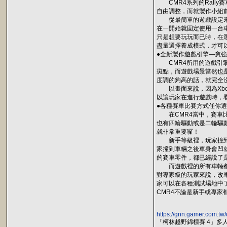
CMR4系列的Rall
自由調整，而就製作小組前
從最簡單的遊戲設定來看
在一開始就固定使用一台
只是想要玩玩而已時，在
盡量選擇養成模式，才可
●全新製作遊戲引擎—愈強
CMR4所用的遊戲引擎
斑點，而遊戲場景當然也
度調的夠高的話，就完全
以畫面來說，因為Xbo
以讓玩家在進行遊戲時，
●各種賽車比賽方式任你
在CMR4當中，賽車比
也有四輪驅動或是二輪驅
就非常重要囉！
新手等級裡，玩家撞到車
家撞到車輛之後車身會凹
的賽車零件，都已經說了是
而遊戲裡的所有車輛都可
對專家級的玩家來說，改
家可以在各種測試場地中
CMR4不論是新手或專家
https://gnn.gamer.com.tw
「柯林越野錦標賽 4」多