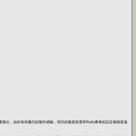
004年度推出，由於有前幾代的製作經驗，四代的擬真程度和Rally賽車的設定都相當逼