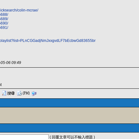
uicksearch/colin-mcrae/
5688/
5689/
5690/
5691/
m/playlist?list=PLnCGGadjNmJxxgvdLF7bEcbwGd83655br
-06 09:49
t
( 回覆文章可以不輸入標題 )