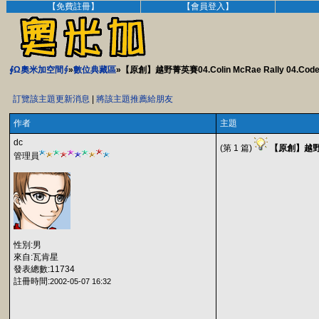
【免費註冊】
【會員登入】
∮Ω奧米加空間∮
»
數位典藏區
»【原創】越野菁英賽04.Colin McRae Rally 04.Codem
訂覽該主題更新消息
|
將該主題推薦給朋友
作者
主題
dc
(第 1 篇)
【原創】越野菁英賽
管理員
性別:男
來自:瓦肯星
發表總數:11734
註冊時間:
2002-05-07 16:32