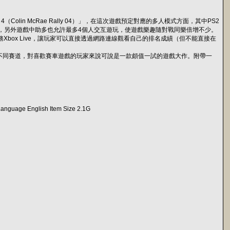
（Colin McRae Rally 04）」，在這次遊戲預定對應的多人模式方面，其中PS2
，另外遊戲中助多也允許最多4個人交互遊玩，使遊戲樂趣隨對戰同樂倍增不少。
務Xbox Live，讓玩家可以直接透過網路連線觀看自己的排名成績（但不能直接在
個不同賽道，對喜歡賽車遊戲的玩家來說可說是一款頗值一試的遊戲大作。附帶一
s Language English Item Size 2.1G