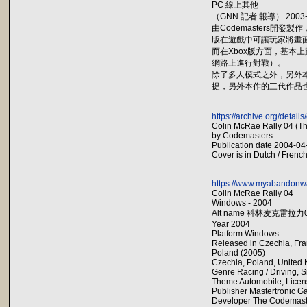
PC 線上其他
（GNN 記者 報導） 2003-07
由Codemasters開發
版在遊戲中可讓玩家將畫
而在Xbox版方面，基本上
網路上進行對戰）。
除了多人模式之外，另外
提，另外本作的三代作品
https://archive.org/detai
Colin McRae Rally 04 (T
by Codemasters
Publication date 2004-04-
Cover is in Dutch / French
https://www.myabandonwa
Colin McRae Rally 04
Windows - 2004
Alt name 科林麦克雷拉力
Year 2004
Platform Windows
Released in Czechia, Fr
Poland (2005)
Czechia, Poland, United
Genre Racing / Driving, S
Theme Automobile, License
Publisher Mastertronic 
Developer The Codemast