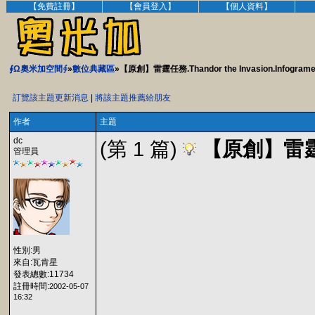
【免費註冊】
【會員登入】
【個人資料】
∮Ω奧米加空間∮
»
數位典藏區
»【原創】雷霆任務.Thandor the Invasion.Infogram
訂覽該主題更新消息
|
將該主題推薦給朋友
作者
主題
dc
(第 1 篇)
【原創】雷霆任務.
管理員
性別:男
來自:瓦肯星
發表總數:11734
註冊時間:
2002-05-07
16:32