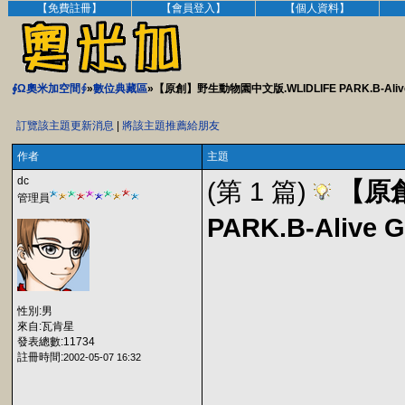
【免費註冊】
【會員登入】
【個人資料】
∮Ω奧米加空間∮
»
數位典藏區
»【原創】野生動物園中文版.WLIDLIFE PARK.B-Alive 
訂覽該主題更新消息
|
將該主題推薦給朋友
作者
主題
dc
(第 1 篇)
【原創
管理員
PARK.B-Alive 
性別:男
來自:瓦肯星
發表總數:11734
註冊時間:
2002-05-07 16:32