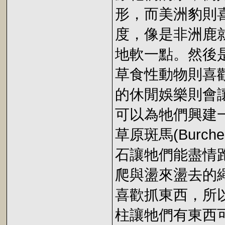
形，而美洲豹則
度，像是非洲鹿
地軟一點。然後
草食性動物則喜
的休閒娛樂則會
可以為牠們興建
草原斑馬(Burch
石讓牠們能盡情
爬與盪來盪去的
喜歡抓東西，所
柱讓牠們有東西