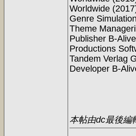
Worldwide (2017
Genre Simulation
Theme Manageri
Publisher B-Al
Productions Sof
Tandem Verlag
Developer B-Al
本帖由dc最後編輯於2