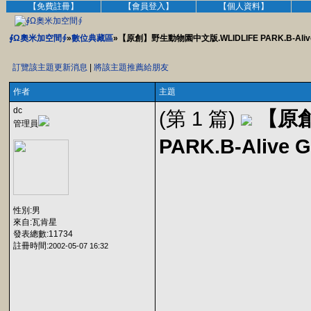
【免費註冊】
【會員登入】
【個人資料】
∮Ω奧米加空間∮
»
數位典藏區
»【原創】野生動物園中文版.WLIDLIFE PARK.B-Alive 
訂覽該主題更新消息
|
將該主題推薦給朋友
作者
主題
dc
(第 1 篇)
【原創
管理員
PARK.B-Alive 
性別:男
來自:瓦肯星
發表總數:11734
註冊時間:
2002-05-07 16:32