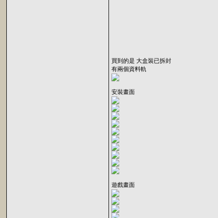
買到的是 大盒裝已拆封
有兩個資料軌
安裝畫面
遊戲畫面