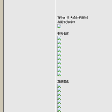
買到的是 大盒裝已拆封
有兩個資料軌
安裝畫面
遊戲畫面