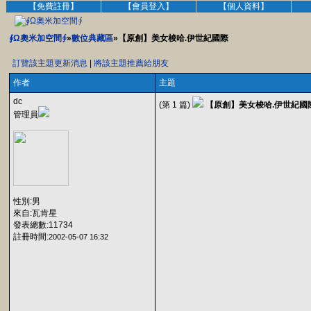
【免費註冊】
【會員登入】
【個人資料】
∮Ω奧米加空間∮
»
數位典藏區
»【原創】美女梭哈.伊世紀國際
訂覽該主題更新消息
|
將該主題推薦給朋友
作者
主題
dc
(第 1 篇)
【原創】美女梭哈.伊世紀國
管理員
性別:男
來自:瓦肯星
發表總數:11734
註冊時間:
2002-05-07 16:32