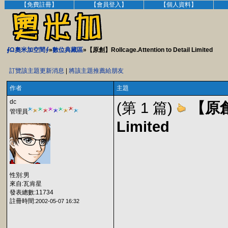
【免費註冊】
【會員登入】
【個人資料】
∮Ω奧米加空間∮
»
數位典藏區
»【原創】Rollcage.Attention to Detail Limited
訂覽該主題更新消息
|
將該主題推薦給朋友
作者
主題
dc
(第 1 篇)
【原創】
管理員
Limited
性別:男
來自:瓦肯星
發表總數:11734
註冊時間:
2002-05-07 16:32