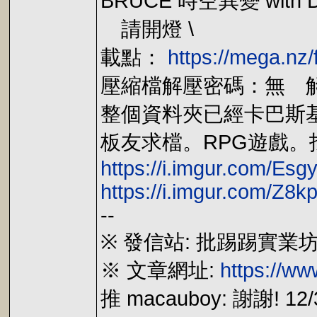
BRUCE 時空異變 with 
請開燈 \
載點：
https://mega.n
壓縮檔解壓密碼：無 
整個資料夾已經卡巴斯
板友求檔。RPG遊戲
https://i.imgur.com/Esg
https://i.imgur.com/Z8k
--
※ 發信站: 批踢踢實業坊(ptt.
※ 文章網址:
https://w
推 macauboy: 謝謝! 12/3