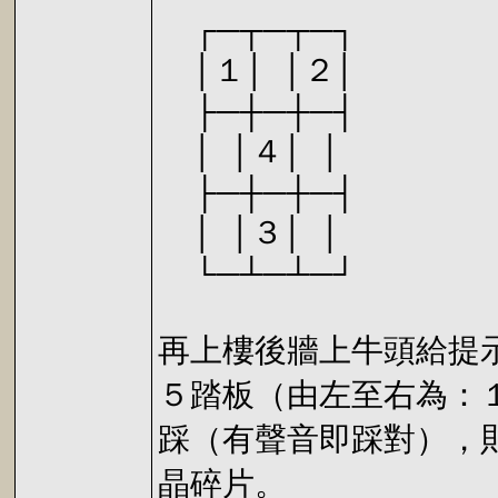
┌─┬─┬─┐
│１│ │２│
├─┼─┼─┤
│ │４│ │
├─┼─┼─┤
│ │３│ │
└─┴─┴─┘
再上樓後牆上牛頭給提
５踏板（由左至右為：
踩（有聲音即踩對），
晶碎片。