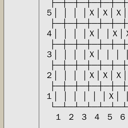
├─┼─┼─┼─┼─┼─┼
５│ │ │ │Ｘ│Ｘ│Ｘ│ 
├─┼─┼─┼─┼─┼─┼
４│ │ │ │Ｘ│ │Ｘ│Ｘ
├─┼─┼─┼─┼─┼─┼
３│ │ │ │Ｘ│ │ │ │
├─┼─┼─┼─┼─┼─┼
２│ │ │ │Ｘ│Ｘ│Ｘ│ 
├─┼─┼─┼─┼─┼─┼
１│ │ │ │ │ │Ｘ│ │
└─┴─┴─┴─┴─┴─┴
１ ２ ３ ４ ５ ６