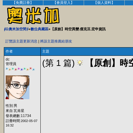
【免費註冊】
【會員登入】
【個人資料】
∮Ω奧米加空間∮
»
數位典藏區
»【原創】時空異變.傑克豆.宏申資訊
訂覽該主題更新消息
|
將該主題推薦給朋友
作者
主題
dc
(第 1 篇)
【原創】時空
管理員
性別:男
來自:瓦肯星
發表總數:11734
註冊時間:
2002-05-07
16:32