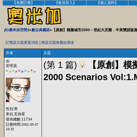
【免費註冊】
【會員登入】
【個人資料】
∮Ω奧米加空間∮
»
數位典藏區
»【原創】模擬城市2000－世紀大災難．中英雙語版資料片.SimC
訂覽該主題更新消息
|
將該主題推薦給朋友
作者
主題
dc
(第 1 篇)
【原創】模擬
管理員
2000 Scenarios Vol
性別:男
來自:瓦肯星
發表總數:11734
註冊時間:
2002-05-07
16:32