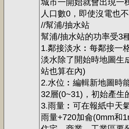
城市一開始就會出現一
人口數0，即使沒電也
//幫浦/抽水站
幫浦/抽水站的功率受3
1.鄰接淡水︰每鄰接一
淡水除了開始時地圖生成
站也算在內)
2.水位︰編輯新地圖時
32層(0~31)，初始產
3.雨量︰可在報紙中天
雨量+720加侖(0mm和
住宅、商業、工業區要