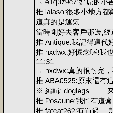
→ e1q3z9c7:好屌的小書店
推 lalaso:很多小地方都
這真的是運氣
當時剛好去客戶那邊,
推 Antique:我記得這
推 nxdwx:好懷念喔!我
11:31
→ nxdwx:真的很耐完，
推 ABA0525:原來還有這種
※ 編輯: doglegs 來自:
推 Posaune:我也有這盒XD
推 fatcat262:有買過...