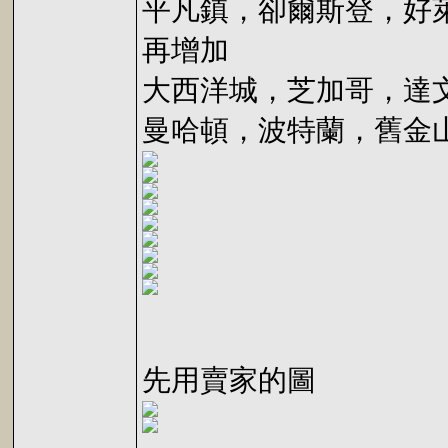
平凡鎮，卻爾斯登，好
再增加
大西洋城，芝加哥，達
曼哈頓，波特蘭，舊金
先用賣家的圖