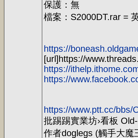
保護：無
檔案：S2000DT.ra
https://boneash.oldgame
[url]https://www.thread
https://ithelp.ithome.c
https://www.facebook.
https://www.ptt.cc/bb
批踢踢實業坊›看板 Old-
作者doglegs (觸手大魔