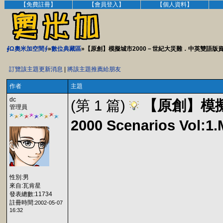
【免費註冊】
【會員登入】
【個人資料】
∮Ω奧米加空間∮
»
數位典藏區
»【原創】模擬城市2000－世紀大災難．中英雙語版資料片.SimC
訂覽該主題更新消息
|
將該主題推薦給朋友
作者
主題
dc
(第 1 篇)
【原創】模擬
管理員
2000 Scenarios Vol
性別:男
來自:瓦肯星
發表總數:11734
註冊時間:
2002-05-07
16:32