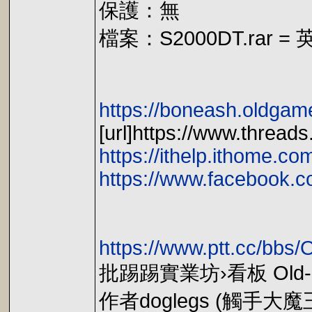
保護：無
檔案：S2000DT.ra
https://boneash.oldgame
[url]https://www.thread
https://ithelp.ithome.c
https://www.facebook.
https://www.ptt.cc/bb
批踢踢實業坊›看板 Old-
作者doglegs (觸手大魔