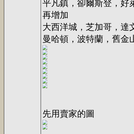
平凡鎮，卻爾斯登，好
再增加
大西洋城，芝加哥，達
曼哈頓，波特蘭，舊金
先用賣家的圖