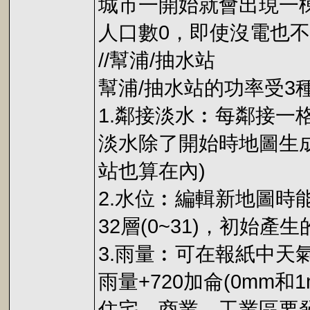
城市一開始就會出現一
人口數0，即使沒電也
//幫浦/抽水站
幫浦/抽水站的功率受3
1.鄰接淡水︰每鄰接一
淡水除了開始時地圖生成
站也算在內)
2.水位︰編輯新地圖時
32層(0~31)，初始產
3.雨量︰可在報紙中天
雨量+720加侖(0mm和
住宅、商業、工業區要