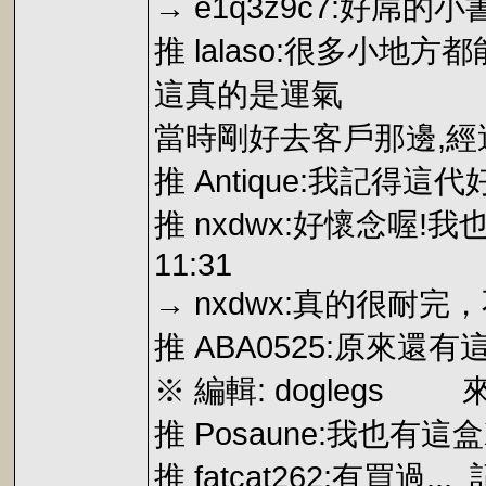
→ e1q3z9c7:好屌的小書店
推 lalaso:很多小地方都
這真的是運氣
當時剛好去客戶那邊,
推 Antique:我記得這
推 nxdwx:好懷念喔!我
11:31
→ nxdwx:真的很耐完，
推 ABA0525:原來還有這種
※ 編輯: doglegs 來自:
推 Posaune:我也有這盒XD
推 fatcat262:有買過...