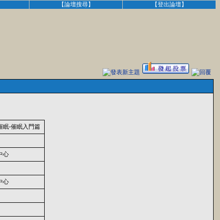
】
【論壇搜尋】
【登出論壇】
催眠-催眠入門篇
中心
中心