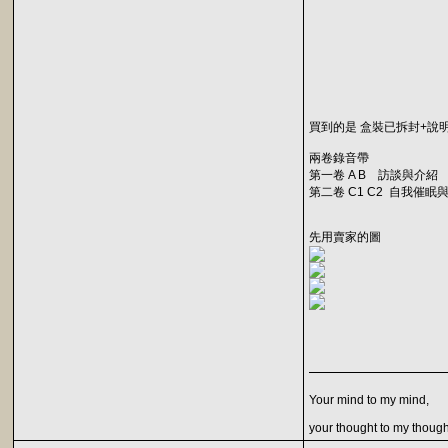
買到的是 盒裝已拆封+說
兩卷錄音帶
第一卷 A B 訪談與介紹
第二卷 C1 C2 自我催眠
先用賣家的圖
Your mind to my mind,
your thought to my though