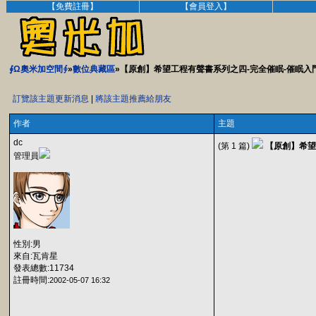
【免費註冊】
【會員登入】
∮Ω奧米加空間∮
»
數位典藏區
»【原創】希望工程有聲書系列之四-完全催眠-催眠入
訂覽該主題更新消息
|
將該主題推薦給朋友
作者
主題
dc
(第 1 篇)
【原創】希望
管理員
性別:男
來自:瓦肯星
發表總數:11734
註冊時間:
2002-05-07 16:32