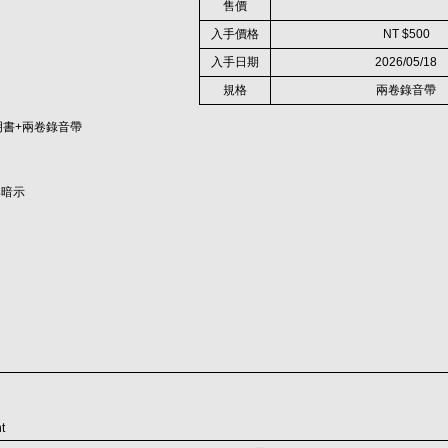
售價
入手價格
NT $500
入手日期
2026/05/18
規格
兩卷錄音帶
明書+兩卷錄音帶
與暗示
t