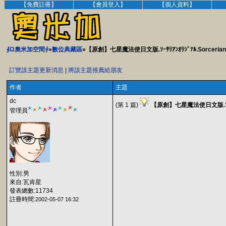
【免費註冊】
【會員登入】
【個人資料】
∮Ω奧米加空間∮
»
數位典藏區
»【原創】七星魔法使日文版.ｿｰｻﾘｱﾝｵﾘｼﾞﾅﾙ.Sorcerian Ori
訂覽該主題更新消息
|
將該主題推薦給朋友
作者
主題
dc
(第 1 篇)
【原創】七星魔法使日文版.ｿｰｻﾘｱﾝｵﾘ
管理員
性別:男
來自:瓦肯星
發表總數:11734
註冊時間:
2002-05-07 16:32