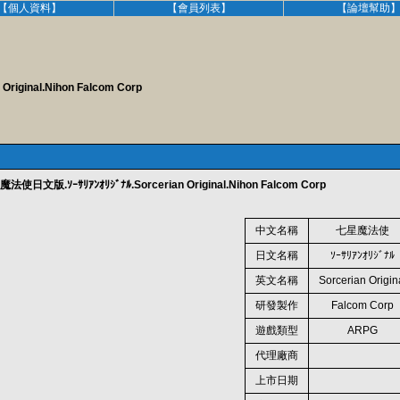
【個人資料】
【會員列表】
【論壇幫助
ginal.Nihon Falcom Corp
文版.ｿｰｻﾘｱﾝｵﾘｼﾞﾅﾙ.Sorcerian Original.Nihon Falcom Corp
中文名稱
七星魔法使
日文名稱
ｿｰｻﾘｱﾝｵﾘｼﾞﾅﾙ
英文名稱
Sorcerian Origin
研發製作
Falcom Corp
遊戲類型
ARPG
代理廠商
上市日期