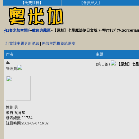
【免費註冊】
【會員登入】
∮Ω奧米加空間∮
»
數位典藏區
»【原創】七星魔法使日文版.ｿｰｻﾘｱﾝｵﾘｼﾞﾅﾙ.Sorcerian Ori
訂覽該主題更新消息
|
將該主題推薦給朋友
作者
主題
dc
(第 1 篇)
【原創】七星魔法使日
管理員
性別:男
來自:瓦肯星
發表總數:11734
註冊時間:
2002-05-07 16:32