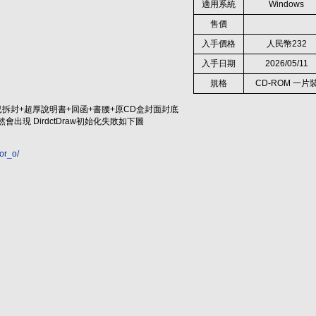
適用系統
Windows
售價
入手價格
人民幣232
入手日期
2026/05/11
規格
CD-ROM 一片
已拆封+超厚說明書+回函+書腰+原CD盒封面封底
不然會出現 DirdctDraw初始化失敗如下圖
sor_o/