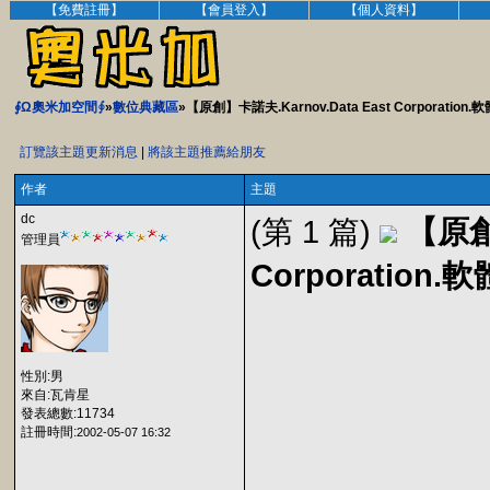
【免費註冊】
【會員登入】
【個人資料】
∮Ω奧米加空間∮
»
數位典藏區
»【原創】卡諾夫.Karnov.Data East Corporation
訂覽該主題更新消息
|
將該主題推薦給朋友
作者
主題
dc
(第 1 篇)
【原創】
管理員
Corporation
性別:男
來自:瓦肯星
發表總數:11734
註冊時間:
2002-05-07 16:32