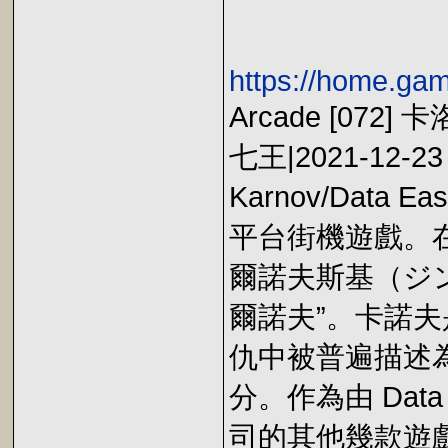
https://home.ga
Arcade [072]
七王|2021-12-23 
Karnov/Data E
平台街機遊戲。
爾諾夫斯基（ジ
爾諾夫”。卡諾
仇中被普遍描述
分。作為由 Dat
司的其他幾款遊戲中，包