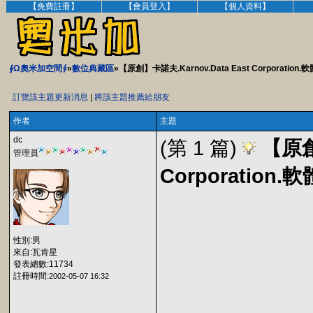
【免費註冊】
【會員登入】
【個人資料】
∮Ω奧米加空間∮
»
數位典藏區
»【原創】卡諾夫.Karnov.Data East Corporation
訂覽該主題更新消息
|
將該主題推薦給朋友
作者
主題
dc
(第 1 篇)
【原創
管理員
Corporation
性別:男
來自:瓦肯星
發表總數:11734
註冊時間:
2002-05-07 16:32