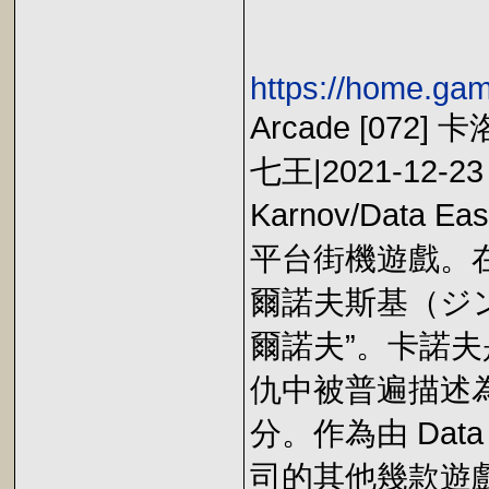
https://home.ga
Arcade [072]
七王|2021-12-23 
Karnov/Data E
平台街機遊戲。
爾諾夫斯基（ジ
爾諾夫”。卡諾
仇中被普遍描述
分。作為由 Dat
司的其他幾款遊戲中，包