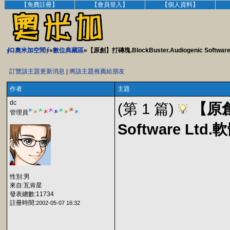
【免費註冊】
【會員登入】
【個人資料】
∮Ω奧米加空間∮
»
數位典藏區
»【原創】打磚塊.BlockBuster.Audiogenic Softwa
訂覽該主題更新消息
|
將該主題推薦給朋友
作者
主題
dc
(第 1 篇)
【原創】
管理員
Software Lt
性別:男
來自:瓦肯星
發表總數:11734
註冊時間:
2002-05-07 16:32