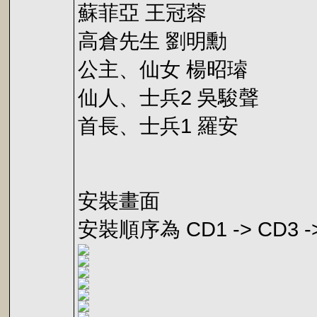
蘇菲亞 王冠蓉
高倉先生 劉明勳
公主、仙女 楊昭璿
仙人、士兵2 吳駿聲
首長、士兵1 羅安
安裝畫面
安裝順序為 CD1 -> CD3 