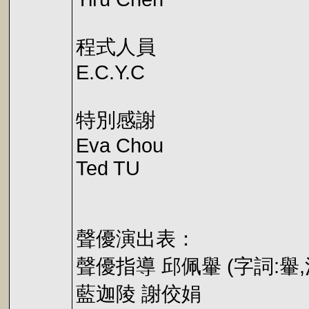
程式人員
E.C.Y.C
特別感謝
Eva Chou
Ted TU
聲優演出表：
聲優指導 邱佩轝 (字詞:轝,
藍迦陵 謝佼娟