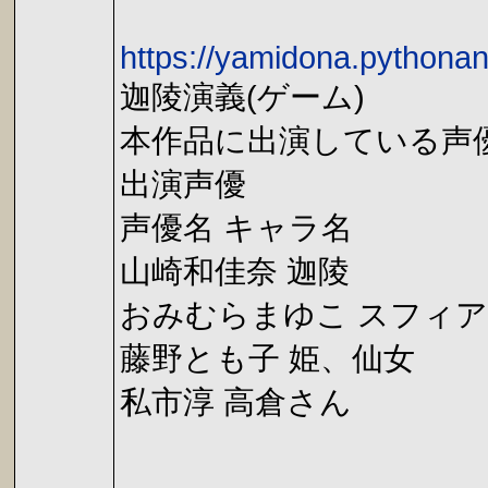
https://yamidona.python
迦陵演義(ゲーム)
本作品に出演している声
出演声優
声優名 キャラ名
山崎和佳奈 迦陵
おみむらまゆこ スフィア
藤野とも子 姫、仙女
私市淳 高倉さん