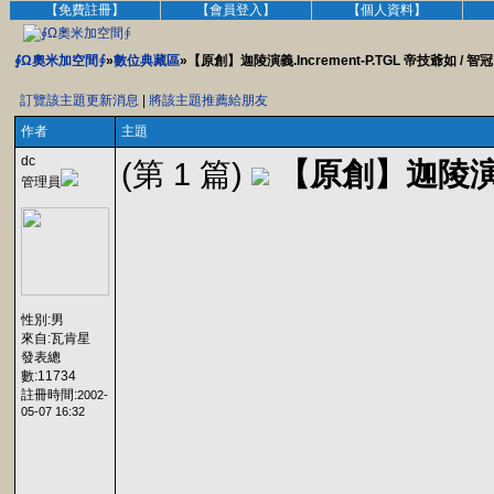
【免費註冊】
【會員登入】
【個人資料】
∮Ω奧米加空間∮
»
數位典藏區
»【原創】迦陵演義.Increment-P.TGL 帝技爺如 / 智冠
訂覽該主題更新消息
|
將該主題推薦給朋友
作者
主題
dc
(第 1 篇)
【原創】迦陵演義.
管理員
性別:男
來自:瓦肯星
發表總
數:11734
註冊時間:
2002-
05-07 16:32