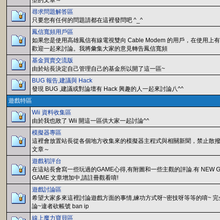
型的文章～
尋求問題解答區
只要您有任何的問題請都在這裡發問吧 ^_^
鳳信寬頻用戶區
如果您是使用高雄鳳信有線電視雙向 Cable Modem 的用戶，在使用
歡迎一起來討論。我將彙集大家的意見轉告鳳信寬頻
基金買賣交流版
由於站長決定自己管理自己的基金所以開了這一區~
BUG 報告,建議與 Hack
發現 BUG ,建議或對論壇有 Hack 興趣的人一起來討論八^^
遊戲特區
Wii 資料收集區
由於我也敗了 Wii 開這一區供大家一起討論^^
模擬器專區
這裡會放置站長從各個地方收集來的模擬器主程式與相關新聞，禁止散撥 
文章～
遊戲初評台
在這站長會寫一些玩過的GAME心得,有附圖和一些主觀的評論.有 NEW GAM
GAME 文章增加中,請註冊觀看唷!
遊戲討論區
希望大家多來這裡討論遊戲方面的事情,練功方式呀~密技呀等等的唷~ 
論~違者砍帳號 ban ip
線上魔力寶貝區