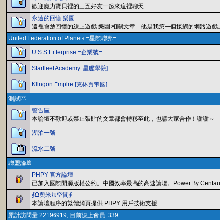
歡迎魔力寶貝裡的三五好友一起來這裡聊天
永遠的回憶 樂園
這裡會放回憶的線上遊戲 樂園 相關文章，他是我第一個接觸的網路遊戲
United Federation of Planets =星際聯邦=
U.S.S Enterprise =企業號=
Starfleet Academy [星艦學院]
Klingon Empire [克林貢帝國]
測試區
警告區
本論壇不歡迎或禁止張貼的文章都會轉移至此，也請大家合作！謝謝～
湖泊一號
流水二號
聯盟論壇
PHPY 官方論壇
已加入國際開源版權公約。中國效率最高的高速論壇。Power By Centaur & 
∮Ω奧米加空間∮
本論壇程序的繁體網頁提供 PHPY 用戶技術支援
累計訪問量:22196919, 目前線上會員: 339