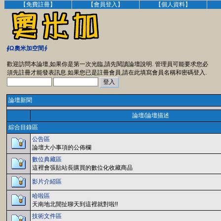
【免費註冊】
【會員登入】
【個人資料】
∮Ω奧米加空間∮
歡迎訪問本論壇,如果你是第一次光臨,請先閱讀論壇說明. 管理員可能要求您必
須先註冊才能發表訊息.如果您已是註冊會員,請在此填寫會員名稱和密碼登入.
論壇新聞
論壇/論壇描述
綜合目錄區
公告區
論壇大小事項的公佈欄
數位典藏區
這裡會張貼站長購買的數位化收藏商品
影片介紹區
哈啦區
天南地北閒扯聊天到這裡就對啦!!
技術文件區