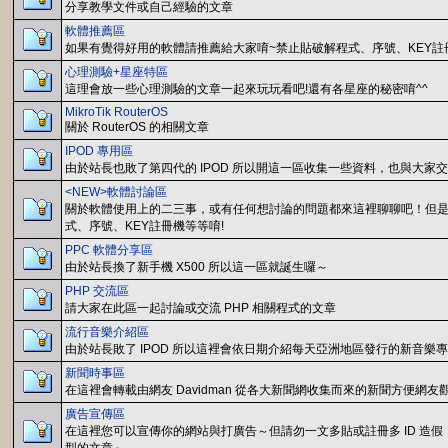
分享教學文件或自己經驗的文章
軟體推薦區
如果有覺得好用的軟體請推薦給大家唷~禁止貼破解程式、序號、KEY註
心理測驗+星座特區
這理會放一些心理測驗的文章一起來玩玩看吧!還有各星座的秘密唷^^
MikroTik RouterOS
關於 RouterOS 的相關文章
IPOD 專用區
由於站長也敗了第四代的 IPOD 所以開這一區收集一些資料，也與大家
<NEW>軟體討論區
關於軟體使用上的二三事，或有任何想討論的問題都來這裡聊聊吧！但
式、序號、KEY註冊機等等唷!
PPC 軟體分享區
由於站長換了新手機 X500 所以這一區就誕生囉～
PHP 交流區
請大家在此區一起討論或交流 PHP 相關程式的文章
流行音樂介紹區
由於站長敗了 IPOD 所以這裡會依日期介紹每天亞洲地區發行的新音樂
新聞時事區
在這裡會轉載由網友 Davidman 從各大新聞網收集而來的新聞方便網友觀
廣告宣傳區
在這裡您可以宣傳你的網站與打廣告～但請勿一文多貼或註冊多 ID 造